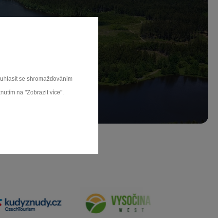
ch.
rat
souhlasit se shromažďováním
nutím na "Zobrazit více".