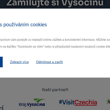
Zamilujte si Vysočinu
ihlaste se k odběru našeho newsletteru o novinká
s používáním cookies
Odebí
ychom vám poskytli co nejlepší online zážitek a konzistentní informace. Můžete 
 nám na ochraně osobních údajů.
m na tlačítko "Souhlasím se vším" nebo si přizpůsobit nastavení souborů cookie klik
Zobrazit více
Odmítnout a zavřít
Naši partneři