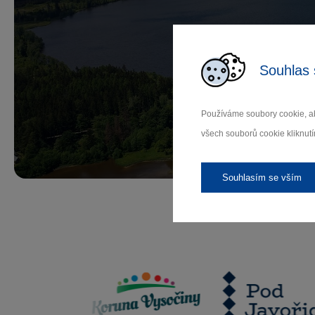
Př
Souhlas 
Používáme soubory cookie, ab
Záleží
všech souborů cookie kliknutí
Souhlasím se vším