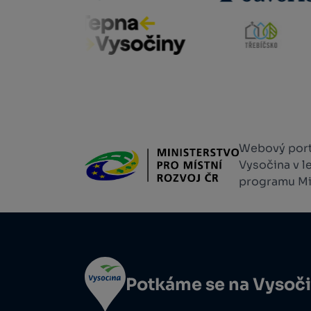
Webový portá
Vysočina v l
programu Min
Potkáme se na Vysoč