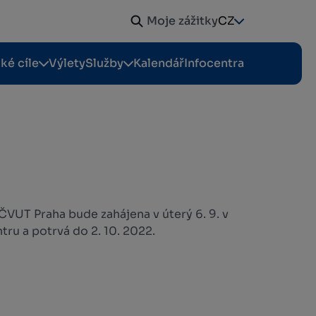
Moje zážitky
CZ
cké cíle
Výlety
Služby
Kalendář
Infocentra
VUT Praha bude zahájena v úterý 6. 9. v
tru a potrvá do 2. 10. 2022.