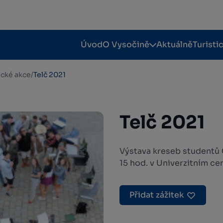
Úvod
O Vysočině
Aktuálně
Turisti
tické akce
/
Telč 2021
Telč 2021
Výstava kreseb studentů Č
15 hod. v Univerzitním cen
Přidat zážitek