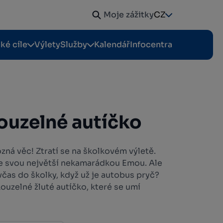
Moje zážitky
CZ
cké cíle
Výlety
Služby
Kalendář
Infocentra
kouzelné autíčko
zná věc! Ztratí se na školkovém výletě.
 se svou největší nekamarádkou Emou. Ale
čas do školky, když už je autobus pryč?
ouzelné žluté autíčko, které se umí