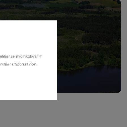
ch.
souhlasit se shromažďováním
rat
nutím na "Zobrazit více".