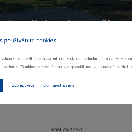
Zamilujte si Vysočinu
s používáním cookies
ihlaste se k odběru našeho newsletteru o novinká
ychom vám poskytli co nejlepší online zážitek a konzistentní informace. Můžete 
Odebí
m na tlačítko "Souhlasím se vším" nebo si přizpůsobit nastavení souborů cookie klik
 nám na ochraně osobních údajů.
Zobrazit více
Odmítnout a zavřít
Naši partneři