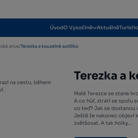
Úvod
O Vysočině
Aktuálně
Turisti
tické akce
/
Terezka a kouzelné autíčko
Terezka a 
yrazí na cestu, během
í.
Malé Terezce se stane hro
A co hůř, ztratí se spolu
co teď? Jak se dostanou v
Ještě že nakonec objeví k
zvětšovat. A tak holky...