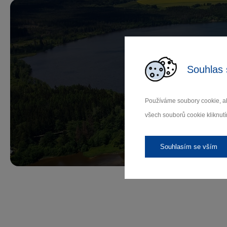
Souhlas 
Př
Používáme soubory cookie, ab
všech souborů cookie kliknutí
Záleží
Souhlasím se vším