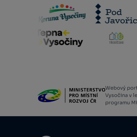
Webový portá
Vysočina v l
programu Min