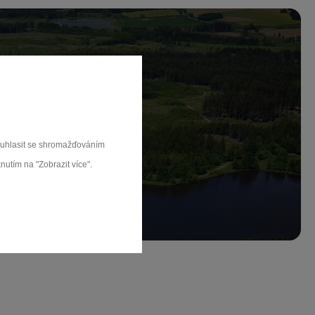
ch.
souhlasit se shromažďováním
rat
nutím na "Zobrazit více".