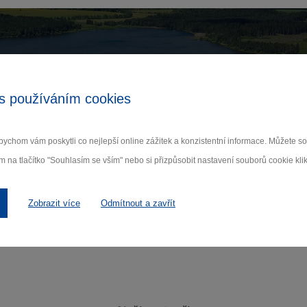
Zamilujte si Vysočinu
s používáním cookies
ihlaste se k odběru našeho newsletteru o novinká
ychom vám poskytli co nejlepší online zážitek a konzistentní informace. Můžete 
Odebí
m na tlačítko "Souhlasím se vším" nebo si přizpůsobit nastavení souborů cookie klik
 nám na ochraně osobních údajů.
Zobrazit více
Odmítnout a zavřít