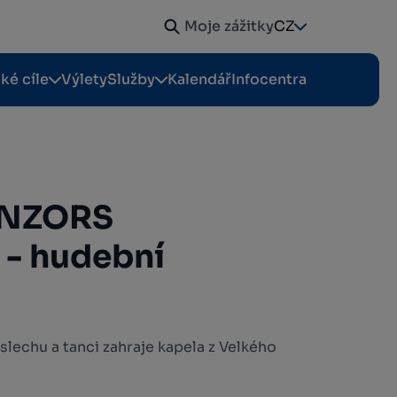
Moje zážitky
CZ
cké cíle
Výlety
Služby
Kalendář
Infocentra
ENZORS
- hudební
slechu a tanci zahraje kapela z Velkého