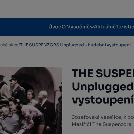
Úvod
O Vysočině
Aktuálně
Turisti
tické akce
/
THE SUSPENZORS Unplugged - hudební vystoupení
THE SUSP
Unplugged 
vystoupení
Josefovská veselice, k po
Meziříčí The Suspenzors.