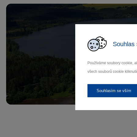
Souhlas 
Př
Používáme soubory cookie, ab
všech souborů cookie kliknutí
Záleží
Souhlasím se vším