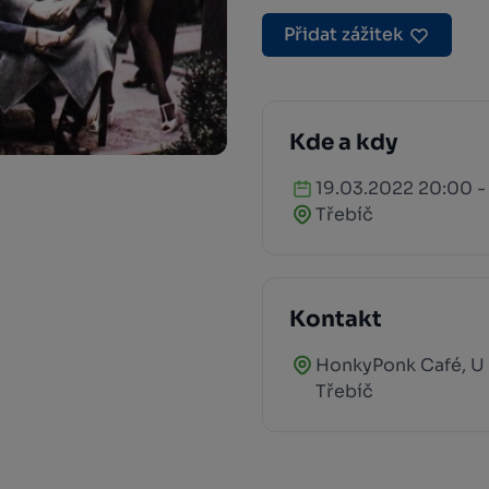
Přidat zážitek
Kde a kdy
19.03.2022 20:00 -
Třebíč
Kontakt
HonkyPonk Café, U 
Třebíč