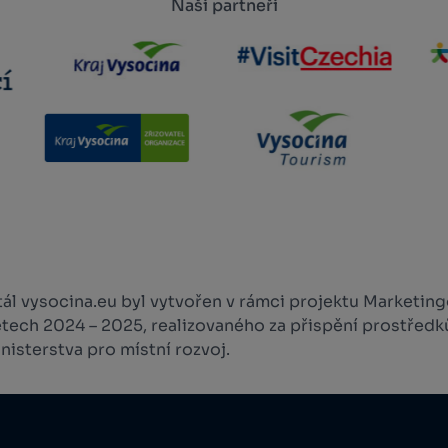
Naši partneři
l vysocina.eu byl vytvořen v rámci projektu Marketingo
etech 2024 – 2025, realizovaného za přispění prostředk
isterstva pro místní rozvoj.