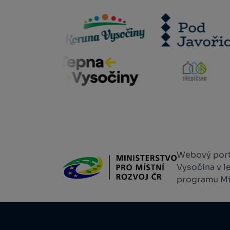
Webový portá
Vysočina v l
programu Min