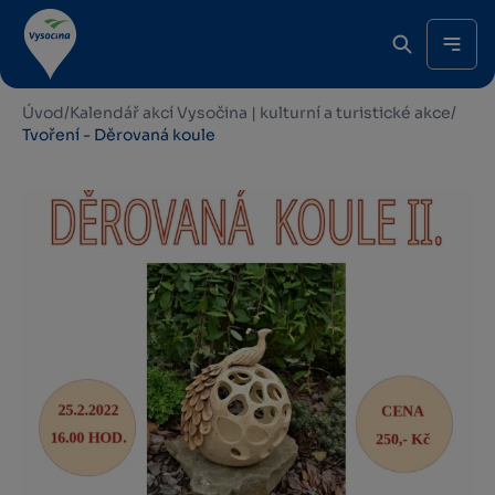
Úvod
/
Kalendář akcí Vysočina | kulturní a turistické akce
/
Tvoření - Děrovaná koule