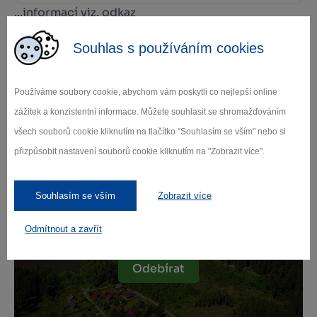
...informací viz. odkaz
Souhlas s používáním cookies
Používáme soubory cookie, abychom vám poskytli co nejlepší online
Zamilujte si Vysočinu
zážitek a konzistentní informace. Můžete souhlasit se shromažďováním
všech souborů cookie kliknutím na tlačítko "Souhlasím se vším" nebo si
Přihlaste se k odběru našeho newsletteru
přizpůsobit nastavení souborů cookie kliknutím na "Zobrazit více".
o novinkách.
Souhlasím se vším
Zobrazit více
Odmítnout a zavřít
Záleží nám na ochraně osobních údajů.
Odebírat