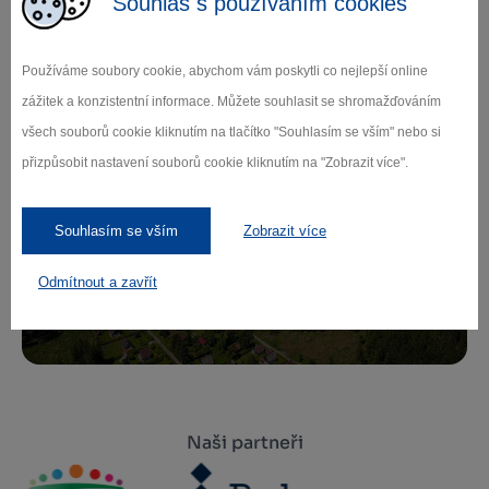
Souhlas s používáním cookies
Zamilujte si Vysočinu
Používáme soubory cookie, abychom vám poskytli co nejlepší online
Přihlaste se k odběru našeho newsletteru
zážitek a konzistentní informace. Můžete souhlasit se shromažďováním
o novinkách.
všech souborů cookie kliknutím na tlačítko "Souhlasím se vším" nebo si
přizpůsobit nastavení souborů cookie kliknutím na "Zobrazit více".
Souhlasím se vším
Zobrazit více
Záleží nám na ochraně osobních údajů.
Odebírat
Odmítnout a zavřít
Naši partneři