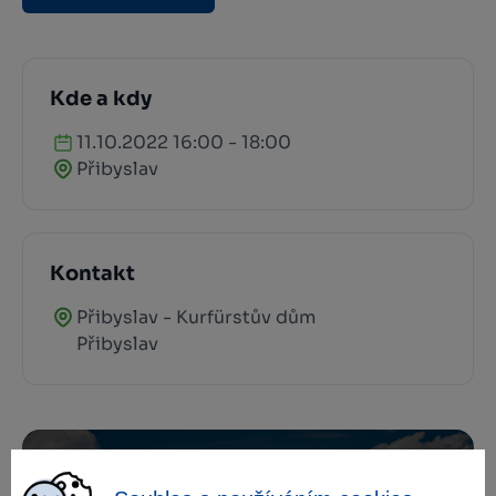
Kde a kdy
11.10.2022 16:00 - 18:00
Přibyslav
Kontakt
Přibyslav - Kurfürstův dům
Přibyslav