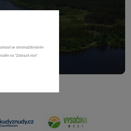
ch.
rat
souhlasit se shromažďováním
nutím na "Zobrazit více".