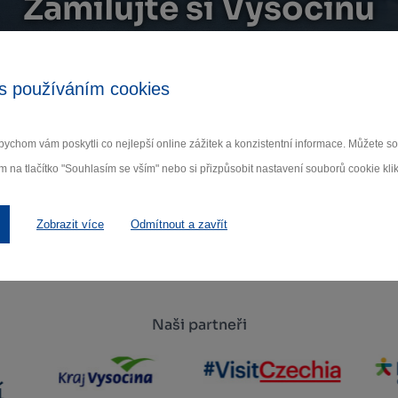
Zamilujte si Vysočinu
ihlaste se k odběru našeho newsletteru o novinká
s používáním cookies
Odebí
ychom vám poskytli co nejlepší online zážitek a konzistentní informace. Můžete 
 nám na ochraně osobních údajů.
m na tlačítko "Souhlasím se vším" nebo si přizpůsobit nastavení souborů cookie klik
Zobrazit více
Odmítnout a zavřít
Naši partneři