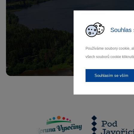
Př
Souhlas 
Používáme soubory cookie, ab
Záleží
všech souborů cookie kliknutí
Souhlasím se vším