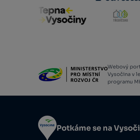
Webový portá
Vysočina v l
programu Min
Potkáme se na Vysoč