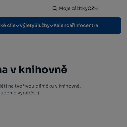
Moje zážitky
CZ
cké cíle
Výlety
Služby
Kalendář
Infocentra
na v knihovně
ti na tvořivou dílničku v knihovně.
budeme vyrábět :)