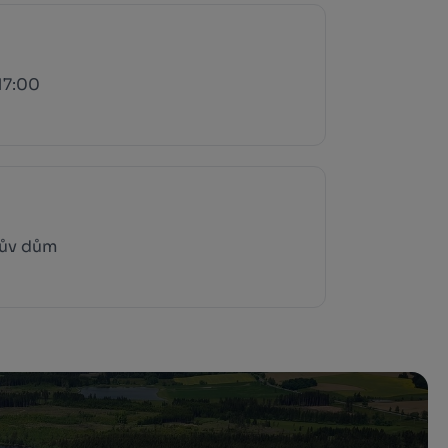
17:00
tův dům