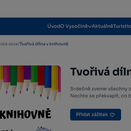
Úvod
O Vysočině
Aktuálně
Turisti
tické akce
/
Tvořivá dílna v knihovně
Tvořivá díl
Srdečně zveme všechny dě
Nechte se překvapit, co 
Přidat zážitek