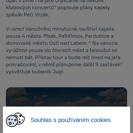
opět v zimě i na jaře chystáme na několik
klubových koncertů” popisuje plány kapely
zpěvák Petr Vrzák.
V rámci Vánočního minuturné navštíví kapela
pouze 4 města. Písek, Pelhřimov, Pardubice a
domovské město Ústí nad Labem. “ Na vánoce
vyrážíme pouze do čterech měst a fanoušci se
nemusí bát, Přístav tour a bude mít hned na jaře
pokračování, v němž plánujeme další 9 zastávek”
vysvětluje bubeník Jugi.
Zamilujte si Vysočinu
Souhlas s používáním cookies
Přihlaste se k odběru našeho newsletteru