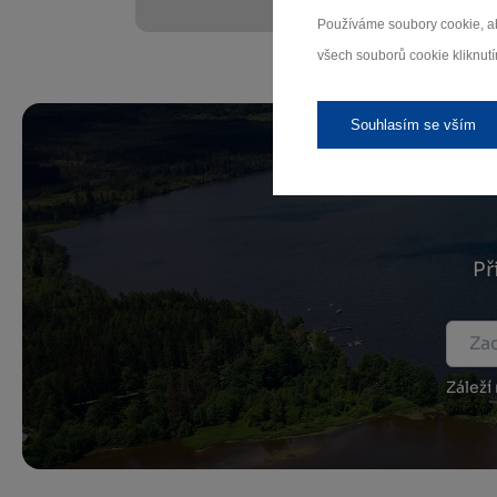
Používáme soubory cookie, ab
všech souborů cookie kliknutí
Souhlasím se vším
Př
Záleží