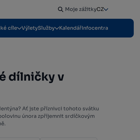
Moje zážitky
CZ
cké cíle
Výlety
Služby
Kalendář
Infocentra
 dílničky v
lentýna? Ať jste příznivci tohoto svátku
 polovinu února zpříjemnit srdíčkovým
ně.