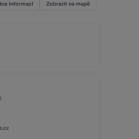
íce informací
Zobrazit na mapě
5
s.cz