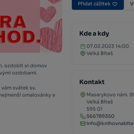
Přidat zážitek
V
Kde a kdy
07.02.2023 14:00
Velká Bíteš
m, ozdobit si domov
ovými ozdobami.
Kontakt
é vám svátek sv.
Masarykovo nám. 8
ro nejmenší omalovánky a
Velká Bíteš
595 01
566789350
info@knihovnabite