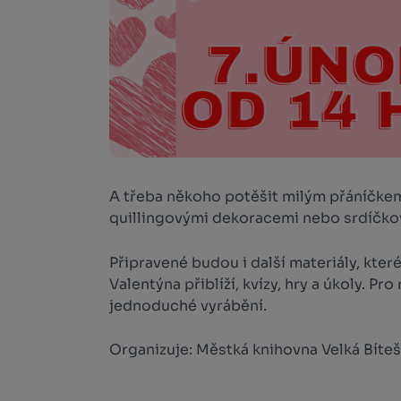
A třeba někoho potěšit milým přáníčke
quillingovými dekoracemi nebo srdíčk
Připravené budou i další materiály, kter
Valentýna přiblíží, kvízy, hry a úkoly. P
jednoduché vyrábění.
Organizuje: Městká knihovna Velká Bíteš