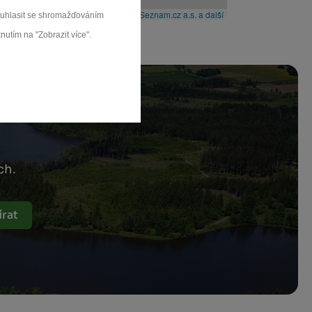
Leaflet
|
© Seznam.cz a.s. a další
souhlasit se shromažďováním
nutím na "Zobrazit více".
ch.
rat