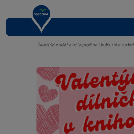
Úvod
/
Kalendář akcí Vysočina | kulturní a turis