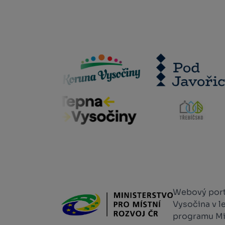
Webový portá
Vysočina v l
programu Min