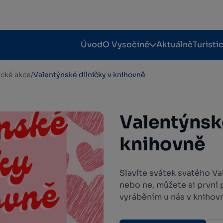
Úvod
O Vysočině
Aktuálně
Turisti
tické akce
/
Valentýnské dílničky v knihovně
Valentýnské
knihovně
Slavíte svátek svatého Va
nebo ne, můžete si první
vyráběním u nás v knihov