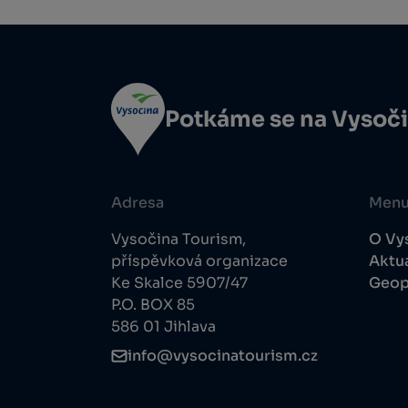
Potkáme se na Vysoč
Adresa
Men
Vysočina Tourism,
O Vy
příspěvková organizace
Aktua
Ke Skalce 5907/47
Geop
P.O. BOX 85
586 01 Jihlava
info@vysocinatourism.cz