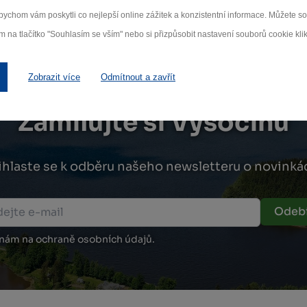
ychom vám poskytli co nejlepší online zážitek a konzistentní informace. Můžete 
m na tlačítko "Souhlasím se vším" nebo si přizpůsobit nastavení souborů cookie klik
Zobrazit více
Odmítnout a zavřít
Zamilujte si Vysočinu
ihlaste se k odběru našeho newsletteru o novinká
Odebí
 nám na ochraně osobních údajů.