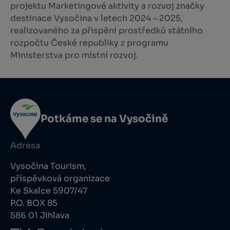
projektu Marketingové aktivity a rozvoj značky
destinace Vysočina v letech 2024 – 2025,
realizovaného za přispění prostředků státního
rozpočtu České republiky z programu
Ministerstva pro místní rozvoj.
Potkáme se na Vysočině
Adresa
Vysočina Tourism,
příspěvková organizace
Ke Skalce 5907/47
P.O. BOX 85
586 01 Jihlava