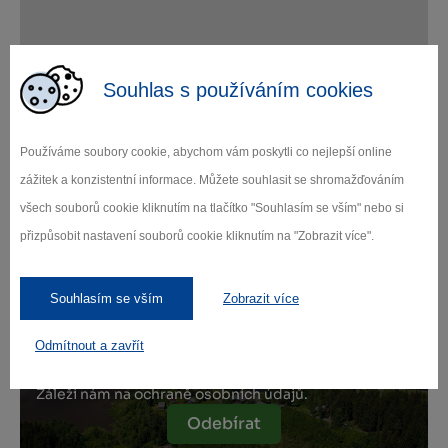
Leaflet
|
© Seznam.cz a.s. a další
Souhlas s používáním cookies
Používáme soubory cookie, abychom vám poskytli co nejlepší online
zážitek a konzistentní informace. Můžete souhlasit se shromažďováním
Zamilujte si Vysočinu
všech souborů cookie kliknutím na tlačítko "Souhlasím se vším" nebo si
přizpůsobit nastavení souborů cookie kliknutím na "Zobrazit více".
Přihlaste se k odběru našeho newsletteru
o novinkách.
Souhlasím se vším
Zobrazit více
Odmítnout a zavřít
Záleží nám na ochraně osobních údajů.
Odebírat