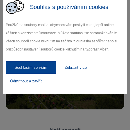
Souhlas s používáním cookies
Zamilujte si Vysočinu
Používáme soubory cookie, abychom vám poskytli co nejlepší online
zážitek a konzistentní informace. Můžete souhlasit se shromažďováním
Přihlaste se k odběru našeho newsletteru
všech souborů cookie kliknutím na tlačítko "Souhlasím se vším" nebo si
o novinkách.
přizpůsobit nastavení souborů cookie kliknutím na "Zobrazit více".
Souhlasím se vším
Zobrazit více
Záleží nám na ochraně osobních údajů.
Odmítnout a zavřít
Odebírat