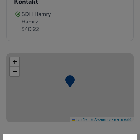
Kontakt
SDH Hamry
Hamry
340 22
+
−
Leaflet
|
© Seznam.cz a.s. a další