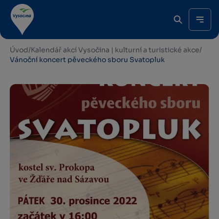
Úvod
/
Kalendář akcí Vysočina | kulturní a turistické akce
/
Vánoční koncert pěveckého sboru Svatopluk