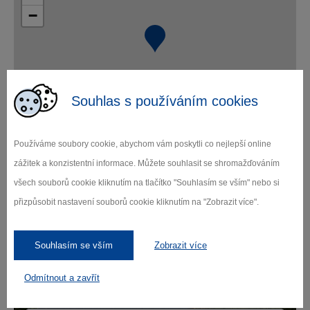
−
Souhlas s používáním cookies
Leaflet
|
© Seznam.cz a.s. a další
Používáme soubory cookie, abychom vám poskytli co nejlepší online
zážitek a konzistentní informace. Můžete souhlasit se shromažďováním
všech souborů cookie kliknutím na tlačítko "Souhlasím se vším" nebo si
přizpůsobit nastavení souborů cookie kliknutím na "Zobrazit více".
Zamilujte si Vysočinu
Souhlasím se vším
Zobrazit více
Přihlaste se k odběru našeho newsletteru
o novinkách.
Odmítnout a zavřít