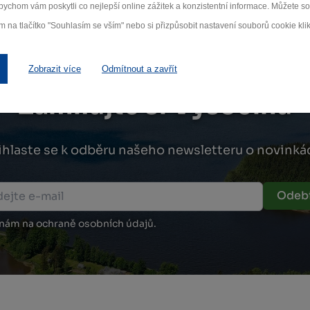
ychom vám poskytli co nejlepší online zážitek a konzistentní informace. Můžete 
m na tlačítko "Souhlasím se vším" nebo si přizpůsobit nastavení souborů cookie klik
Zobrazit více
Odmítnout a zavřít
Zamilujte si Vysočinu
ihlaste se k odběru našeho newsletteru o novinká
Odebí
 nám na ochraně osobních údajů.