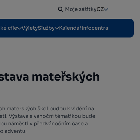
Moje zážitky
CZ
cké cíle
Výlety
Služby
Kalendář
Infocentra
stava mateřských
ých mateřských škol budou k vidění na
tí. Výstava s vánoční tématikou bude
bu náměstí v předvánočním čase a
ho adventu.