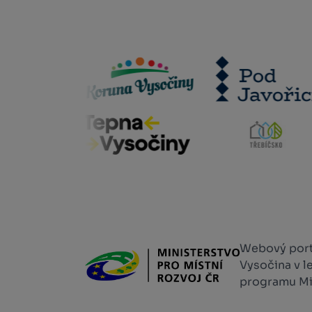
Webový portá
Vysočina v l
programu Min