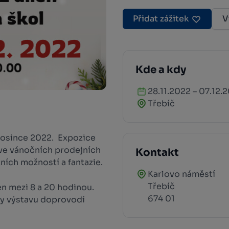
Přidat zážitek
V
Kde a kdy
28.11.2022 – 07.12.
Třebíč
rosince 2022. Expozice
ve vánočních prodejních
Kontakt
tních možností a fantazie.
Karlovo náměstí
Třebíč
n mezi 8 a 20 hodinou.
674 01
ry výstavu doprovodí