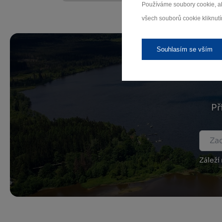
Používáme soubory cookie, ab
všech souborů cookie kliknutí
Souhlasím se vším
Př
Záleží