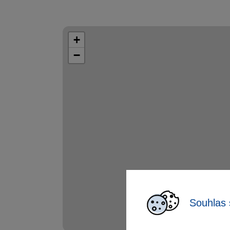
+
−
Souhlas 