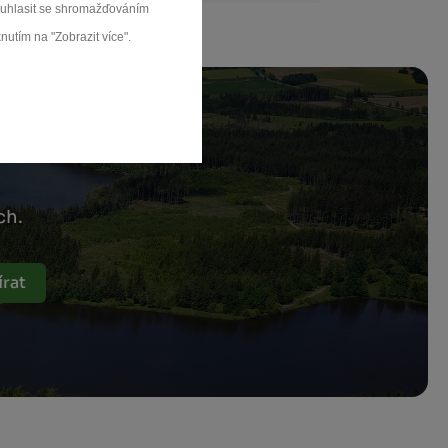
souhlasit se shromažďováním
nutím na "Zobrazit více".
ch.
rat