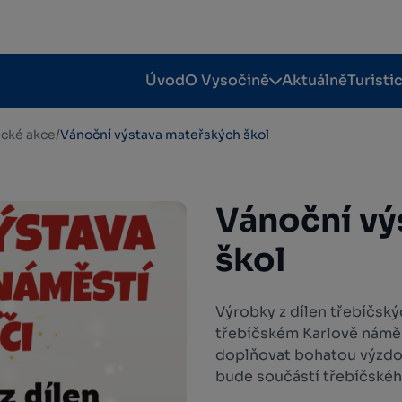
Úvod
O Vysočině
Aktuálně
Turisti
tické akce
/
Vánoční výstava mateřských škol
Vánoční vý
škol
Výrobky z dílen třebíčsk
třebíčském Karlově náměs
doplňovat bohatou výzdo
bude součástí třebíčské