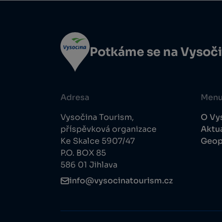
Potkáme se na Vysoč
Adresa
Men
Vysočina Tourism,
O Vy
příspěvková organizace
Aktua
Ke Skalce 5907/47
Geop
P.O. BOX 85
586 01 Jihlava
info@vysocinatourism.cz