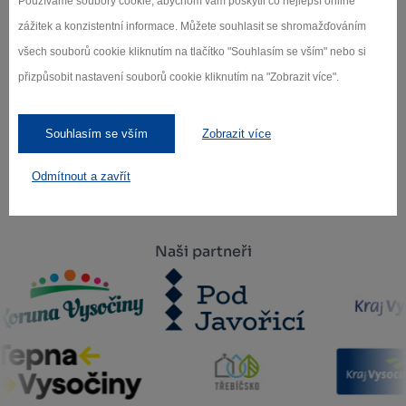
Používáme soubory cookie, abychom vám poskytli co nejlepší online
zážitek a konzistentní informace. Můžete souhlasit se shromažďováním
všech souborů cookie kliknutím na tlačítko "Souhlasím se vším" nebo si
přizpůsobit nastavení souborů cookie kliknutím na "Zobrazit více".
Záleží nám na ochraně osobních údajů.
Odebírat
Souhlasím se vším
Zobrazit více
Odmítnout a zavřít
Naši partneři