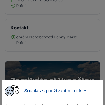
18.09.2022 16:00 - 18:00
Polná
Kontakt
chrám Nanebevzetí Panny Marie
Polná
Zamilujte si Vysočinu
Souhlas s používáním cookies
Přihlaste se k odběru našeho newsletteru
o novinkách.