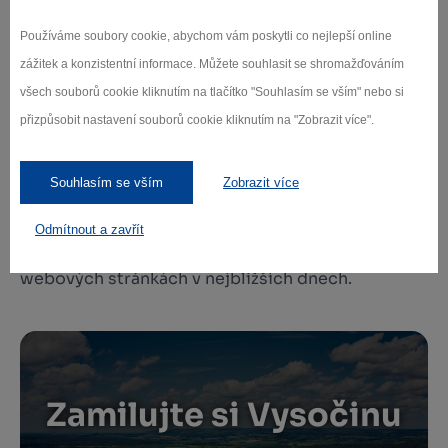
poslední ve 22:00)
prohlídky budou začínat po 30 minutových
Používáme soubory cookie, abychom vám poskytli co nejlepší online
intervalech
zážitek a konzistentní informace. Můžete souhlasit se shromažďováním
všech souborů cookie kliknutím na tlačítko "Souhlasím se vším" nebo si
Vstupné
přizpůsobit nastavení souborů cookie kliknutím na "Zobrazit více".
200 Kč/ dospělý
150 Kč/ snížené vstupné (senioři 65+, děti 6–18 let,
studenti do 26 let, ZTP/P)
Souhlasím se vším
Zobrazit více
480 Kč/ rodinné vstupné (2x dospělý a až 3 děti
od 6–18 let)
Odmítnout a zavřít
Rezervace vstupenek bude spuštěna na našich
webových stránkách v nejbližších dnech.
Zamilujte si Vysočinu