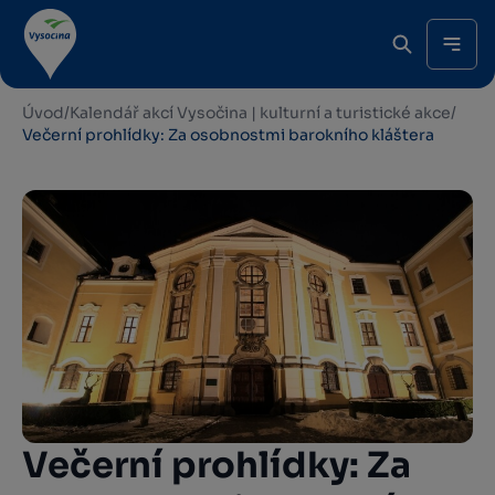
Úvod
/
Kalendář akcí Vysočina | kulturní a turistické akce
/
Večerní prohlídky: Za osobnostmi barokního kláštera
Večerní prohlídky: Za