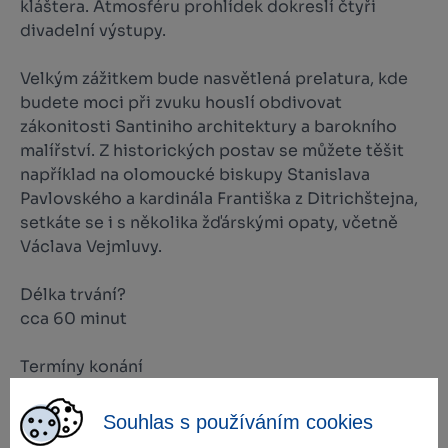
kláštera. Atmosféru prohlídek dokreslí čtyři
divadelní výstupy.
Velkým zážitkem bude nasvětlená prelatura, kde
budete moci při zvuku houslí obdivovat
zákonitosti Santiniho architektury a barokního
malířství. Z historických postav se můžete těšit
například na olomoucké biskupy Stanislava
Pavlovského a kardinála Františka z Ditrichštejna,
setkáte se i s několika žďárskými opaty, včetně
Václava Vejmluvy.
Délka trvání?
cca 60 minut
Termíny konání
pátek 18. 2. (první prohlídka začne v 16:00,
poslední ve 22:00)
Souhlas s používáním cookies
sobota 19. 2. (první prohlídka začne v 16:00,