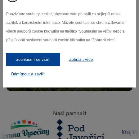
Přihlaste se k odběru našeho newsletteru
Používáme soubory cookie, abychom vám poskytli co nejlepší online
o novinkách.
zážitek a konzistentní informace. Můžete souhlasit se shromažďováním
všech souborů cookie kliknutím na tlačítko "Souhlasím se vším" nebo si
přizpůsobit nastavení souborů cookie kliknutím na "Zobrazit více".
Záleží nám na ochraně osobních údajů.
Souhlasím se vším
Zobrazit více
Odebírat
Odmítnout a zavřít
Naši partneři