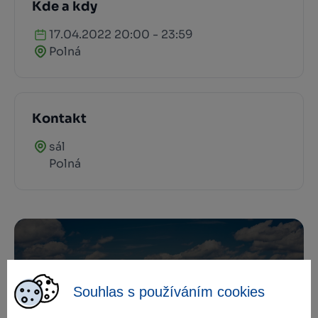
Kde a kdy
17.04.2022 20:00 - 23:59
Polná
Kontakt
sál
Polná
Zamilujte si Vysočinu
Souhlas s používáním cookies