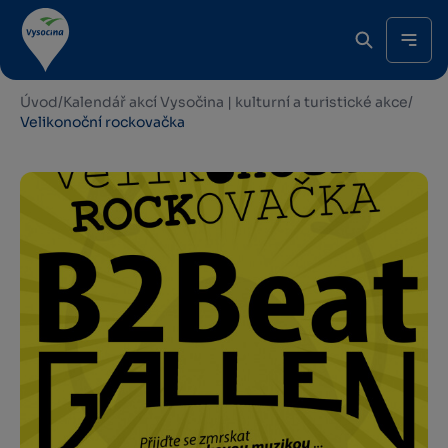
Úvod
/
Kalendář akcí Vysočina | kulturní a turistické akce
/
Velikonoční rockovačka