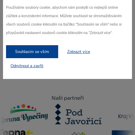
Přihlaste se k odběru našeho newsletteru
Používáme soubory cookie, abychom vám poskytli co nejlepší online
o novinkách.
zážitek a konzistentní informace. Můžete souhlasit se shromažďováním
všech souborů cookie kliknutím na tlačítko "Souhlasím se vším" nebo si
přizpůsobit nastavení souborů cookie kliknutím na "Zobrazit více".
Záleží nám na ochraně osobních údajů.
Odebírat
Souhlasím se vším
Zobrazit více
Odmítnout a zavřít
Naši partneři