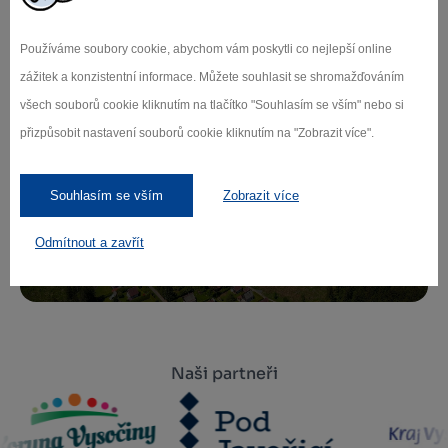
Používáme soubory cookie, abychom vám poskytli co nejlepší online
Přihlaste se k odběru našeho newsletteru
zážitek a konzistentní informace. Můžete souhlasit se shromažďováním
o novinkách.
všech souborů cookie kliknutím na tlačítko "Souhlasím se vším" nebo si
přizpůsobit nastavení souborů cookie kliknutím na "Zobrazit více".
Záleží nám na ochraně osobních údajů.
Souhlasím se vším
Zobrazit více
Odebírat
Odmítnout a zavřít
Naši partneři