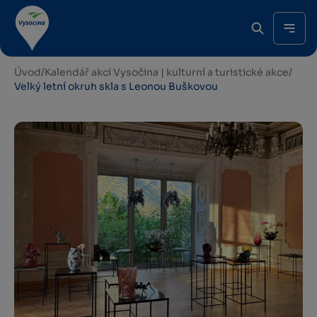
Úvod
/
Kalendář akcí Vysočina | kulturní a turistické akce
/
Velký letní okruh skla s Leonou Buškovou