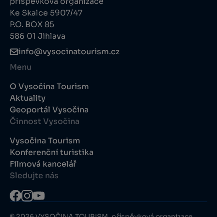
příspěvková organizace
Ke Skalce 5907/47
P.O. BOX 85
586 01 Jihlava
info@vysocinatourism.cz
Menu
O Vysočina Tourism
Aktuality
Geoportál Vysočina
Činnost Vysočina
Vysočina Tourism
Konferenční turistika
Filmová kancelář
Sledujte nás
© 2026 VYSOČINA TOURISM, příspěvková organizace