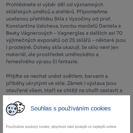
Prohlédnete si výběr děl od významných
sklářských umělců a ateliérů. Připomeňme
ucelenou přehlídku Skla z Vysočiny od prof.
Konstantina Valcheva, tvorbu manželů Daniela a
Beaty Vágnerových – Vagnerglas a dalších asi 70
výjimečných exponátů od 25 sklářů – některé jsou
i prodejné. Doteky skla ukazují, že sklo není jen
materiál, ale prostředek uměleckého a
řemeslného výrazu či fantazie.
Přijďte se nechat unést světlem, barvami a
příběhy ukrytými ve skle. Zámek i výstava jsou
otevřené všem, kteří se chtějí na chvíli zastavit a
dotknout se výtvarného a sklářského umění.
Zdroj.
Souhlas s používáním cookies
+
Používáme soubory cookie, abychom vám poskytli co nejlepší online