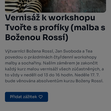
Vernisáž k workshopu
Tvořte s profíky (malba s
Boženou Rossí)
Výtvarníci Božena Rossí, Jan Svoboda a Tea
povedou o prázdninách čtyřdenní workshopy
malby a sochařiny. Naším záměrem je zakončit
každý kurz malou vernisáží všech zúčastněných, a
to vždy v neděli od 13 do 16 hodin. Neděle 17. 7.
bude věnována absolventům kurzu Boženy Rossí.
Přidat zážitek