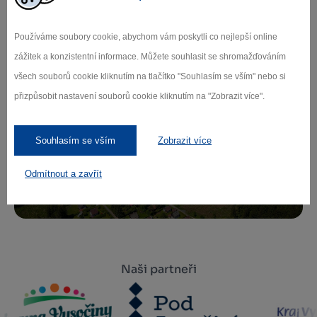
Používáme soubory cookie, abychom vám poskytli co nejlepší online
Přihlaste se k odběru našeho newsletteru
zážitek a konzistentní informace. Můžete souhlasit se shromažďováním
o novinkách.
všech souborů cookie kliknutím na tlačítko "Souhlasím se vším" nebo si
přizpůsobit nastavení souborů cookie kliknutím na "Zobrazit více".
Záleží nám na ochraně osobních údajů.
Souhlasím se vším
Zobrazit více
Odebírat
Odmítnout a zavřít
Naši partneři