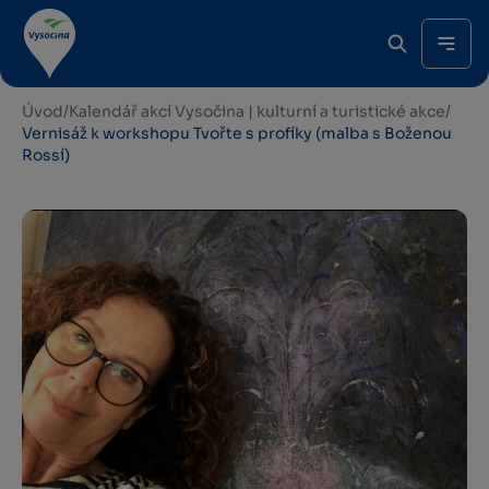
Úvod
/
Kalendář akcí Vysočina | kulturní a turistické akce
/
Vernisáž k workshopu Tvořte s profíky (malba s Boženou
Rossí)