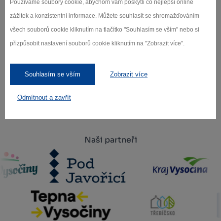
Používáme soubory cookie, abychom vám poskytli co nejlepší online
zážitek a konzistentní informace. Můžete souhlasit se shromažďováním
všech souborů cookie kliknutím na tlačítko "Souhlasím se vším" nebo si
přizpůsobit nastavení souborů cookie kliknutím na "Zobrazit více".
Záleží nám na ochraně osobních údajů.
Odebírat
Souhlasím se vším
Zobrazit více
Odmítnout a zavřít
Naši partneři