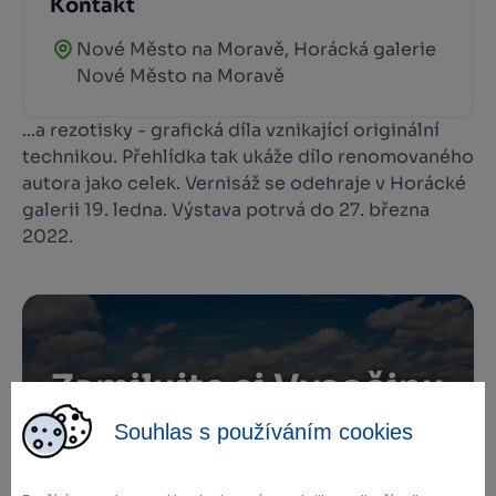
Kontakt
Nové Město na Moravě, Horácká galerie
Nové Město na Moravě
...a rezotisky - grafická díla vznikající originální
technikou. Přehlídka tak ukáže dílo renomovaného
autora jako celek. Vernisáž se odehraje v Horácké
galerii 19. ledna. Výstava potrvá do 27. března
2022.
Zamilujte si Vysočinu
Souhlas s používáním cookies
Přihlaste se k odběru našeho newsletteru
o novinkách.