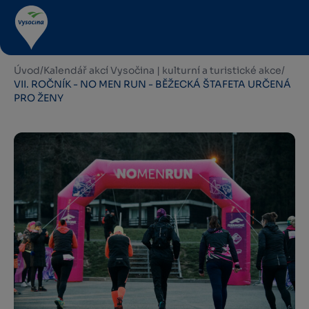
Úvod
/
Kalendář akcí Vysočina | kulturní a turistické akce
/
VII. ROČNÍK - NO MEN RUN - BĚŽECKÁ ŠTAFETA URČENÁ
PRO ŽENY