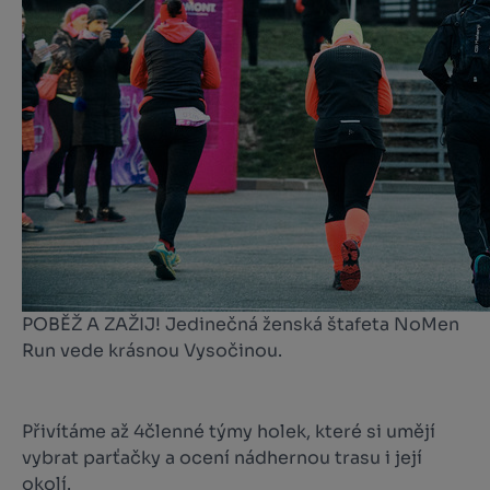
POBĚŽ A ZAŽIJ! Jedinečná ženská štafeta NoMen
Run vede krásnou Vysočinou.
Přivítáme až 4členné týmy holek, které si umějí
vybrat parťačky a ocení nádhernou trasu i její
okolí.