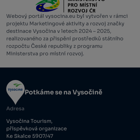
Webový portál vysocina.eu byl vytvořen v rámci
projektu Marketingové aktivity a rozvoj značky
destinace Vysočina v letech 2024 – 2025,
realizovaného za přispění prostředků státního
rozpočtu České republiky z programu
Ministerstva pro místní rozvoj.
Potkáme se na Vysočině
Adresa
Vysočina Tourism,
příspěvková organizace
Ke Skalce 5907/47