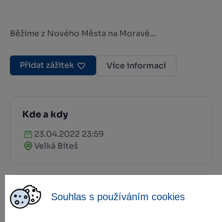
Běžíme z Nového Města na Moravě...
Přidat zážitek
Více informací
Kde a kdy
23.04.2022 23:59
Velká Bíteš
Kontakt
Souhlas s používáním cookies
Velká Bíteš