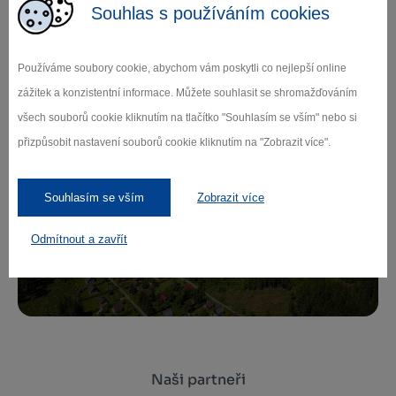
Souhlas s používáním cookies
Zamilujte si Vysočinu
Používáme soubory cookie, abychom vám poskytli co nejlepší online
zážitek a konzistentní informace. Můžete souhlasit se shromažďováním
Přihlaste se k odběru našeho newsletteru
všech souborů cookie kliknutím na tlačítko "Souhlasím se vším" nebo si
o novinkách.
přizpůsobit nastavení souborů cookie kliknutím na "Zobrazit více".
Souhlasím se vším
Zobrazit více
Záleží nám na ochraně osobních údajů.
Odmítnout a zavřít
Odebírat
Naši partneři