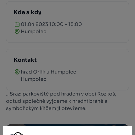
Kde a kdy
01.04.2023 10:00 - 15:00
Humpolec
Kontakt
hrad Orlík u Humpolce
Humpolec
...Sraz: parkoviště pod hradem v obci Rozkoš,
odtud společně vyjdeme k hradní bráně a
symbolickým klíčem ji otevřeme.