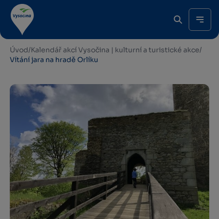
Úvod
/
Kalendář akcí Vysočina | kulturní a turistické akce
/
Vítání jara na hradě Orlíku