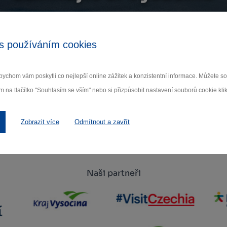
ihlaste se k odběru našeho newsletteru o novinká
s používáním cookies
Odebí
ychom vám poskytli co nejlepší online zážitek a konzistentní informace. Můžete 
 nám na ochraně osobních údajů.
m na tlačítko "Souhlasím se vším" nebo si přizpůsobit nastavení souborů cookie klik
Zobrazit více
Odmítnout a zavřít
Naši partneři