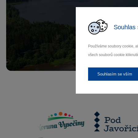
Př
Souhlas 
Používáme soubory cookie, ab
Záleží
všech souborů cookie kliknutí
Souhlasím se vším