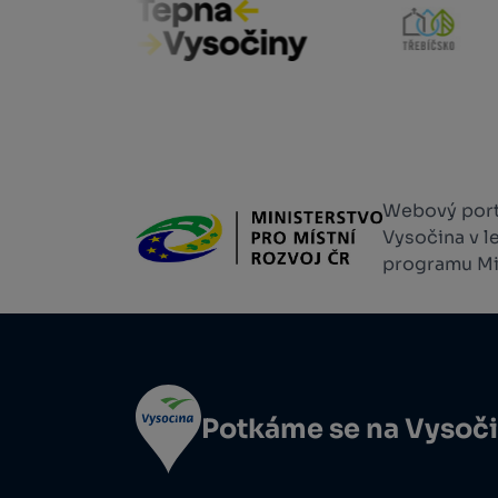
Webový portá
Vysočina v l
programu Min
Potkáme se na Vysoč