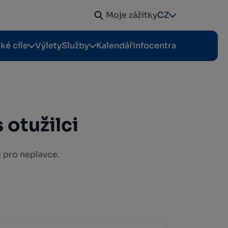
Moje zážitky
CZ
cké cíle
Výlety
Služby
Kalendář
Infocentra
s otužilci
i pro neplavce.