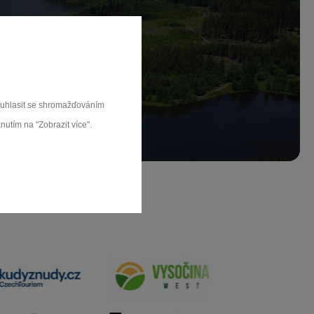
ch.
rat
souhlasit se shromažďováním
nutím na "Zobrazit více".