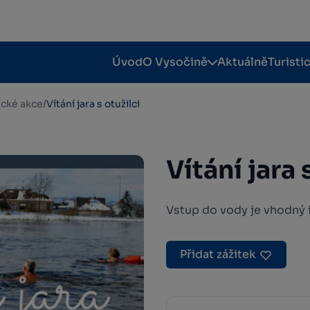
Úvod
O Vysočině
Aktuálně
Turisti
tické akce
/
Vítání jara s otužilci
Vítání jara 
Vstup do vody je vhodný 
Přidat zážitek