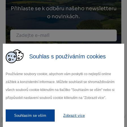
Přihlaste se k odběru našeho newsletteru
o novinkách.
Záleží nám na ochraně osobních údajů.
Odebírat
Souhlas s používáním cookies
Používáme soubory cookie, abychom vám poskytli co nejlepší online
zážitek a konzistentní informace. Můžete souhlasit se shromažďováním
všech souborů cookie kliknutím na tlačítko "Souhlasím se vším" nebo si
přizpůsobit nastavení souborů cookie kliknutím na "Zobrazit více".
Naši partneři
Souhlasím se vším
Zobrazit více