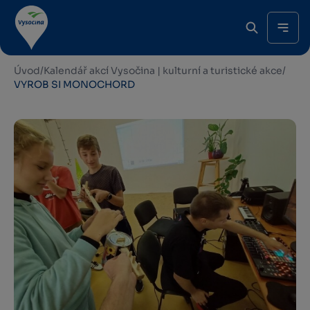
Úvod
/
Kalendář akcí Vysočina | kulturní a turistické akce
/
VYROB SI MONOCHORD