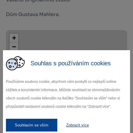
Dům Gustava Mahlera.
+
−
Souhlas s používáním cookies
Používáme soubory cookie, abychom vám poskytli co nejlepší online
zážitek a konzistentní informace. Můžete souhlasit se shromažďováním
Leaflet
|
© Seznam.cz a.s. a další
všech souborů cookie kliknutím na tlačítko "Souhlasím se vším" nebo si
přizpůsobit nastavení souborů cookie kliknutím na "Zobrazit více".
Souhlasím se vším
Zobrazit více
Zamilujte si Vysočinu