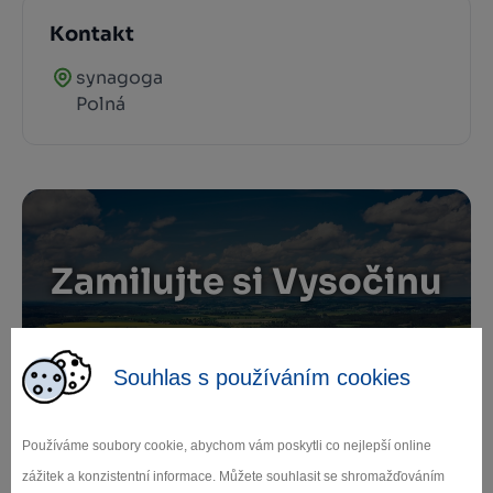
Kontakt
synagoga
Polná
Zamilujte si Vysočinu
Přihlaste se k odběru našeho newsletteru
Souhlas s používáním cookies
o novinkách.
Používáme soubory cookie, abychom vám poskytli co nejlepší online
zážitek a konzistentní informace. Můžete souhlasit se shromažďováním