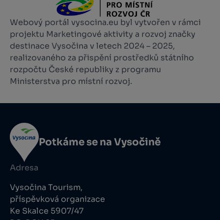
Webový portál vysocina.eu byl vytvořen v rámci
projektu Marketingové aktivity a rozvoj značky
destinace Vysočina v letech 2024 – 2025,
realizovaného za přispění prostředků státního
rozpočtu České republiky z programu
Ministerstva pro místní rozvoj.
Potkáme se na Vysočině
Adresa
Vysočina Tourism,
příspěvková organizace
Ke Skalce 5907/47