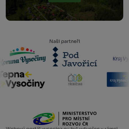
Naši partneři
Webový portál vysocina.eu byl vytvořen v rámci