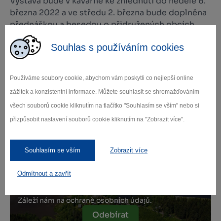
Výstava bude v kavárně ke zhlédnutí do neděle 6.
března 2022 a ve středu 2. března bude doplněna
přednáškou a besedou o přidružených obcích
Jihlavy.
Souhlas s používáním cookies
Používáme soubory cookie, abychom vám poskytli co nejlepší online
zážitek a konzistentní informace. Můžete souhlasit se shromažďováním
Zamilujte si Vysočinu
všech souborů cookie kliknutím na tlačítko "Souhlasím se vším" nebo si
přizpůsobit nastavení souborů cookie kliknutím na "Zobrazit více".
Přihlaste se k odběru našeho newsletteru
o novinkách.
Souhlasím se vším
Zobrazit více
Odmítnout a zavřít
Záleží nám na ochraně osobních údajů.
Odebírat