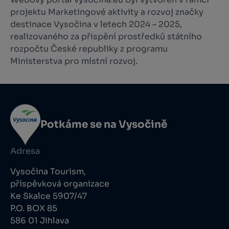
projektu Marketingové aktivity a rozvoj značky
destinace Vysočina v letech 2024 – 2025,
realizovaného za přispění prostředků státního
rozpočtu České republiky z programu
Ministerstva pro místní rozvoj.
Potkáme se na Vysočině
Adresa
Vysočina Tourism,
příspěvková organizace
Ke Skalce 5907/47
P.O. BOX 85
586 01 Jihlava