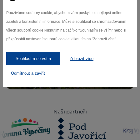
Přihlaste se k odběru našeho newsletteru
Používáme soubory cookie, abychom vám poskytli co nejlepší online
o novinkách.
zážitek a konzistentní informace. Můžete souhlasit se shromažďováním
všech souborů cookie kliknutím na tlačítko "Souhlasím se vším" nebo si
přizpůsobit nastavení souborů cookie kliknutím na "Zobrazit více".
Záleží nám na ochraně osobních údajů.
Souhlasím se vším
Zobrazit více
Odebírat
Odmítnout a zavřít
Naši partneři