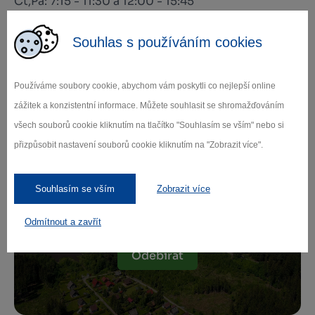
Čt,Pá: 7:15 - 11:30 a 12:00 - 15:45
Souhlas s používáním cookies
Používáme soubory cookie, abychom vám poskytli co nejlepší online
Zamilujte si Vysočinu
zážitek a konzistentní informace. Můžete souhlasit se shromažďováním
všech souborů cookie kliknutím na tlačítko "Souhlasím se vším" nebo si
Přihlaste se k odběru našeho newsletteru
přizpůsobit nastavení souborů cookie kliknutím na "Zobrazit více".
o novinkách.
Souhlasím se vším
Zobrazit více
Odmítnout a zavřít
Záleží nám na ochraně osobních údajů.
Odebírat