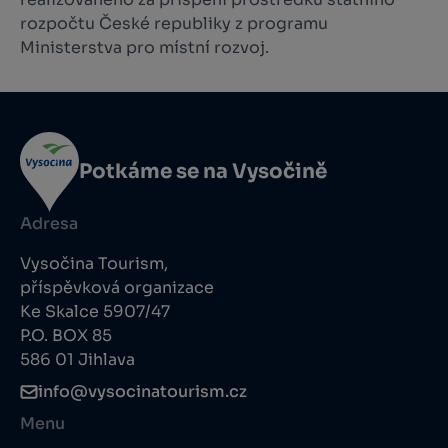
rozpočtu České republiky z programu
Ministerstva pro místní rozvoj.
Potkáme se na Vysočině
Adresa
Vysočina Tourism,
příspěvková organizace
Ke Skalce 5907/47
P.O. BOX 85
586 01 Jihlava
info@vysocinatourism.cz
Menu