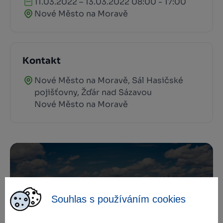
11.03.2022 – 13.03.2022 08:00 - 17:00
Nové Město na Moravě
Kontakt
Nové Město na Moravě, Sál Hasičské
pojišťovny, Žďár nad Sázavou
Nové Město na Moravě
Zamilujte si Vysočinu
Souhlas s používáním cookies
Přihlaste se k odběru našeho newsletteru