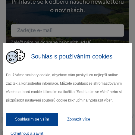
Přihlaste se k odběru našeho newsletteru
o novinkách.
Záleží nám na ochraně osobních údajů.
Odebírat
Souhlas s používáním cookies
Používáme soubory cookie, abychom vám poskytli co nejlepší online
zážitek a konzistentní informace. Můžete souhlasit se shromažďováním
všech souborů cookie kliknutím na tlačítko "Souhlasím se vším" nebo si
Naši partneři
přizpůsobit nastavení souborů cookie kliknutím na "Zobrazit více".
Souhlasím se vším
Zobrazit více
Odmítnout a zavřít