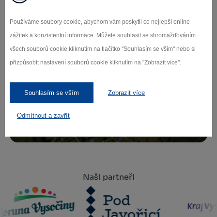
Přihlaste se k odběru našeho newsletteru
Používáme soubory cookie, abychom vám poskytli co nejlepší online
o novinkách.
zážitek a konzistentní informace. Můžete souhlasit se shromažďováním
všech souborů cookie kliknutím na tlačítko "Souhlasím se vším" nebo si
přizpůsobit nastavení souborů cookie kliknutím na "Zobrazit více".
Záleží nám na ochraně osobních údajů.
Souhlasím se vším
Zobrazit více
Odebírat
Odmítnout a zavřít
Naši partneři