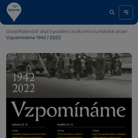
Úvod
/
Kalendář akcí Vysočina | kulturní a turistické akce
/
Vzpomínáme 1942 / 2022