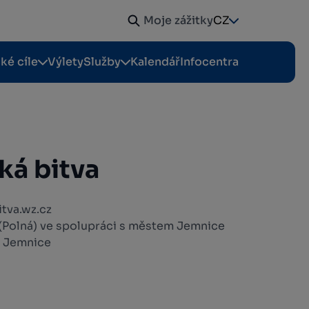
Moje zážitky
CZ
cké cíle
Výlety
Služby
Kalendář
Infocentra
ká bitva
itva.wz.cz
(Polná) ve spolupráci s městem Jemnice
j Jemnice