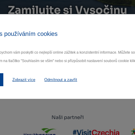
Zamilujte si Vysočinu
ihlaste se k odběru našeho newsletteru o novinká
s používáním cookies
Odebí
ychom vám poskytli co nejlepší online zážitek a konzistentní informace. Můžete 
m na tlačítko "Souhlasím se vším" nebo si přizpůsobit nastavení souborů cookie klik
 nám na ochraně osobních údajů.
Zobrazit více
Odmítnout a zavřít
Naši partneři