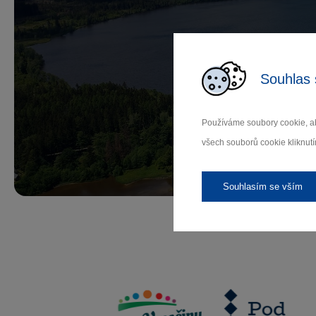
Př
Souhlas 
Používáme soubory cookie, ab
všech souborů cookie kliknutí
Záleží
Souhlasím se vším