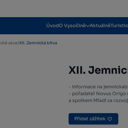
Úvod
O Vysočině
Aktuálně
Turisti
tické akce
/
XII. Jemnická bitva
XII. Jemnic
- informace na jemnickab
- pořadatel Novus Origo 
a spolkem Mladí za rozvo
Přidat zážitek