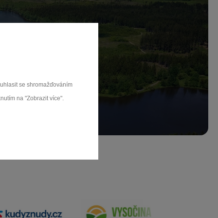
ch.
rat
souhlasit se shromažďováním
nutím na "Zobrazit více".