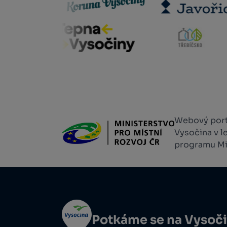
Webový portá
Vysočina v l
programu Min
Potkáme se na Vysoč