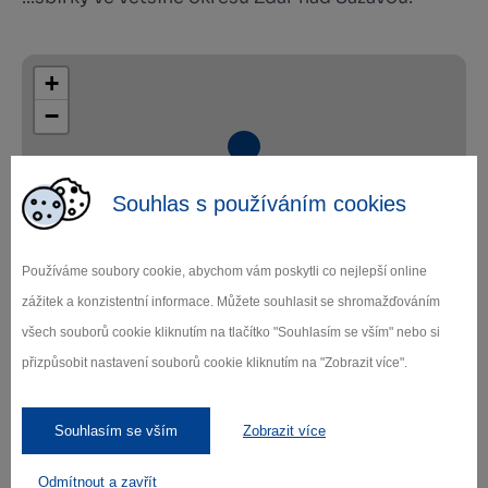
+
−
Souhlas s používáním cookies
Používáme soubory cookie, abychom vám poskytli co nejlepší online
Leaflet
|
© Seznam.cz a.s. a další
zážitek a konzistentní informace. Můžete souhlasit se shromažďováním
všech souborů cookie kliknutím na tlačítko "Souhlasím se vším" nebo si
přizpůsobit nastavení souborů cookie kliknutím na "Zobrazit více".
Zamilujte si Vysočinu
Souhlasím se vším
Zobrazit více
Odmítnout a zavřít