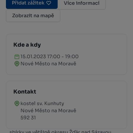
Přidat zážitek
Více informací
Zobrazit na mapě
Kde a kdy
15.01.2023 17:00 - 19:00
Nové Město na Moravě
Kontakt
kostel sv. Kunhuty
Nové Město na Moravě
592 31
...sbírky ve většině okresu Žďár nad Sázavou.