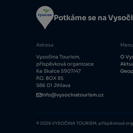
Potkáme se na Vysoč
Adresa
Men
Vysočina Tourism,
O Vy
příspěvková organizace
Aktua
Ke Skalce 5907/47
Geop
P.O. BOX 85
586 01 Jihlava
info@vysocinatourism.cz
© 2026 VYSOČINA TOURISM, příspěvková org