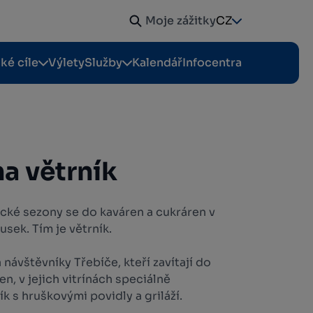
Moje zážitky
CZ
cké cíle
Výlety
Služby
Kalendář
Infocentra
na větrník
ické sezony se do kaváren a cukráren v
usek. Tím je větrník.
návštěvníky Třebíče, kteří zavítají do
n, v jejich vitrínách speciálně
k s hruškovými povidly a griláží.