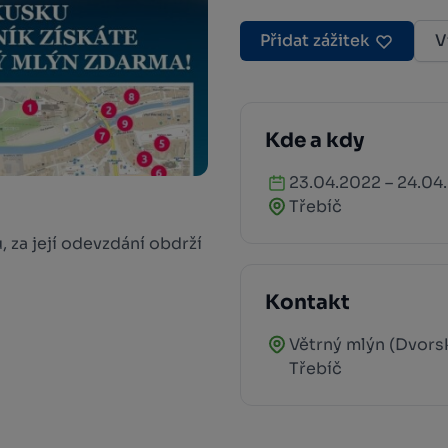
Přidat zážitek
V
Kde a kdy
23.04.2022 – 24.04
Třebíč
, za její odevzdání obdrží
Kontakt
Větrný mlýn (Dvors
Třebíč