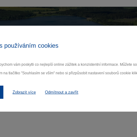
Zamilujte si Vysočinu
s používáním cookies
ihlaste se k odběru našeho newsletteru o novinká
ychom vám poskytli co nejlepší online zážitek a konzistentní informace. Můžete 
Odebí
m na tlačítko "Souhlasím se vším" nebo si přizpůsobit nastavení souborů cookie klik
 nám na ochraně osobních údajů.
Zobrazit více
Odmítnout a zavřít