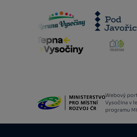
Webový portá
Vysočina v l
programu Min