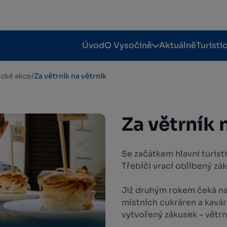
Úvod
O Vysočině
Aktuálně
Turisti
tické akce
/
Za větrník na větrník
Za větrník 
Se začátkem hlavní turist
Třebíči vrací oblíbený zák
Již druhým rokem čeká na 
místních cukráren a kaváre
vytvořený zákusek – větrní