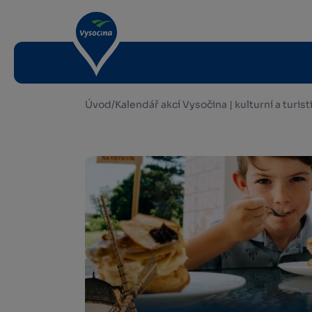
Úvod
/
Kalendář akcí Vysočina | kulturní a turis