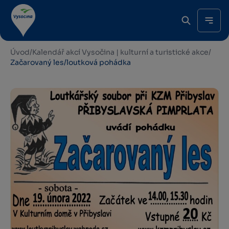
Úvod
/
Kalendář akcí Vysočina | kulturní a turistické akce
/
Začarovaný les/loutková pohádka