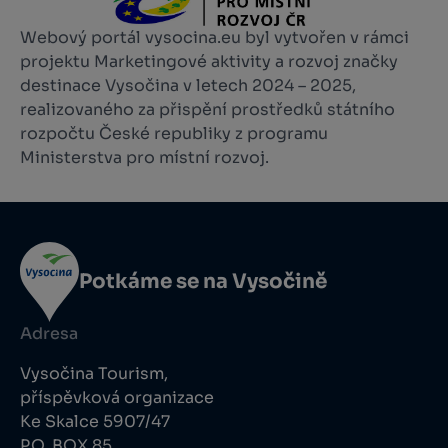
Webový portál vysocina.eu byl vytvořen v rámci
projektu Marketingové aktivity a rozvoj značky
destinace Vysočina v letech 2024 – 2025,
realizovaného za přispění prostředků státního
rozpočtu České republiky z programu
Ministerstva pro místní rozvoj.
Potkáme se na Vysočině
Adresa
Vysočina Tourism,
příspěvková organizace
Ke Skalce 5907/47
P.O. BOX 85