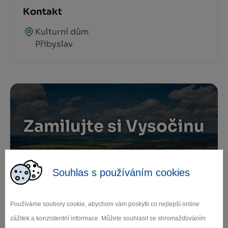
Kontakt
Kulturní dům
Přibyslav
Zamilujte si Vysočinu
Přihlaste se k odběru našeho newsletteru
o novinkách.
Souhlas s používáním cookies
Používáme soubory cookie, abychom vám poskytli co nejlepší online
zážitek a konzistentní informace. Můžete souhlasit se shromažďováním
Záleží nám na ochraně osobních údajů.