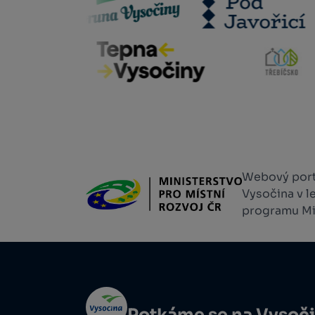
Webový portá
Vysočina v l
programu Min
Potkáme se na Vysoč