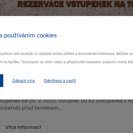
s používáním cookies
ychom vám poskytli co nejlepší online zážitek a konzistentní informace. Můžete 
m na tlačítko "Souhlasím se vším" nebo si přizpůsobit nastavení souborů cookie klik
krát s loutkami - javajky. Pohádky pro děti a rodiče.
Zobrazit více
Odmítnout a zavřít
tupenek od 20. 2. 2023. Vstupné: 50 Kč (vstupenka s mí
 (včetně) před termínem...
Více informací