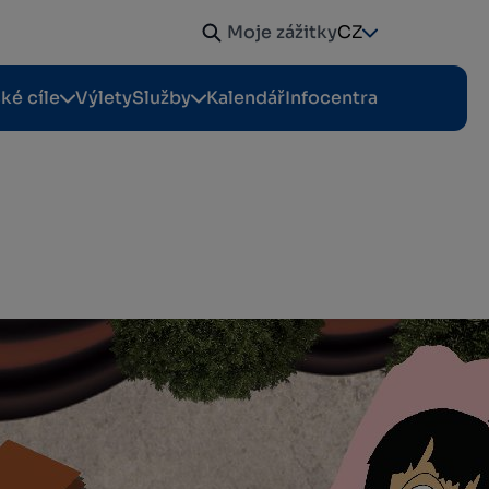
Moje zážitky
CZ
cké cíle
Výlety
Služby
Kalendář
Infocentra