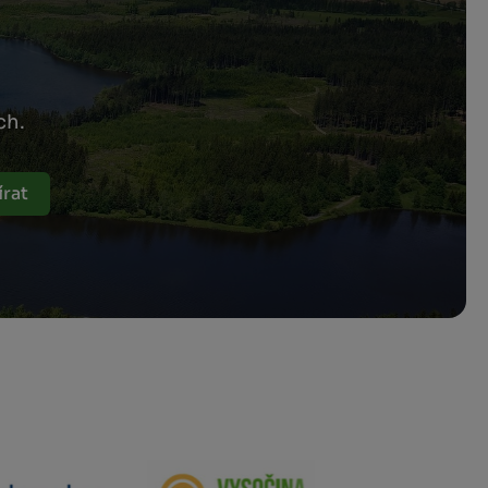
ch.
rat