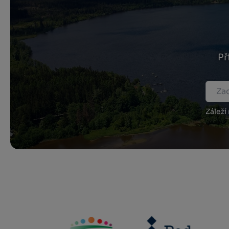
Př
Záleží