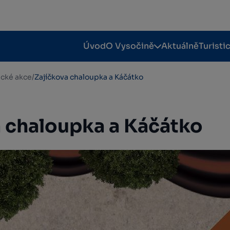
Úvod
O Vysočině
Aktuálně
Turisti
tické akce
/
Zajíčkova chaloupka a Káčátko
a chaloupka a Káčátko