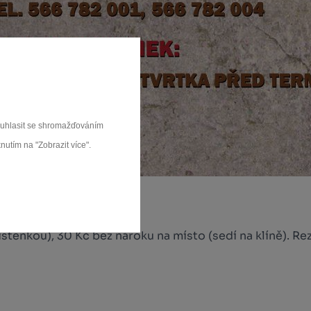
souhlasit se shromažďováním
nutím na "Zobrazit více".
stenkou), 30 Kč bez nároku na místo (sedí na klíně). R