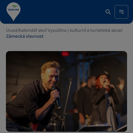
Úvod
/
Kalendář akcí Vysočina | kulturní a turistické akce
/
Zámecká slavnost