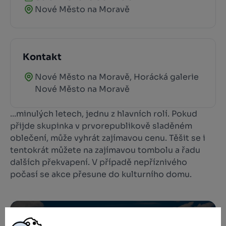
Nové Město na Moravě
Kontakt
Nové Město na Moravě, Horácká galerie
Nové Město na Moravě
...minulých letech, jednu z hlavních rolí. Pokud
přijde skupinka v prvorepublikově sladěném
oblečení, může vyhrát zajímavou cenu. Těšit se i
tentokrát můžete na zajímavou tombolu a řadu
dalších překvapení. V případě nepříznivého
počasí se akce přesune do kulturního domu.