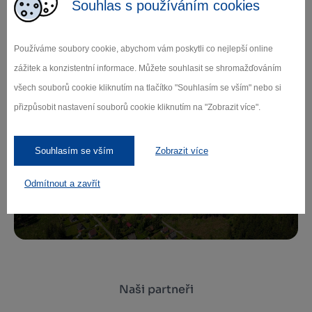
Souhlas s používáním cookies
Zamilujte si Vysočinu
Používáme soubory cookie, abychom vám poskytli co nejlepší online
Přihlaste se k odběru našeho newsletteru
zážitek a konzistentní informace. Můžete souhlasit se shromažďováním
o novinkách.
všech souborů cookie kliknutím na tlačítko "Souhlasím se vším" nebo si
přizpůsobit nastavení souborů cookie kliknutím na "Zobrazit více".
Souhlasím se vším
Zobrazit více
Záleží nám na ochraně osobních údajů.
Odebírat
Odmítnout a zavřít
Naši partneři