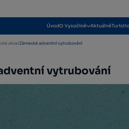
Úvod
O Vysočině
Aktuálně
Turisti
tické akce
/
Zámecké adventní vytrubování
dventní vytrubování