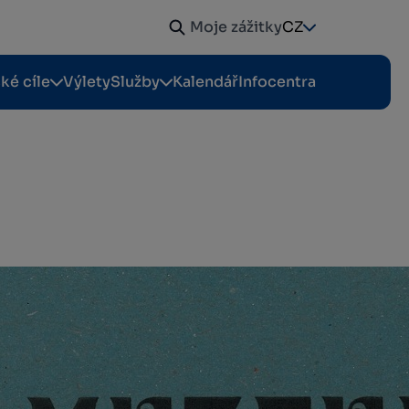
Moje zážitky
CZ
cké cíle
Výlety
Služby
Kalendář
Infocentra