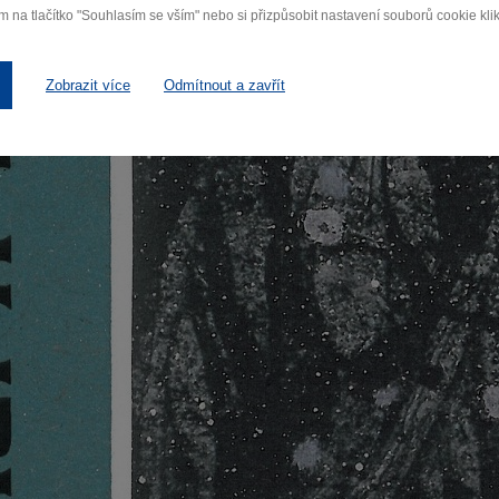
m na tlačítko "Souhlasím se vším" nebo si přizpůsobit nastavení souborů cookie klik
Zobrazit více
Odmítnout a zavřít