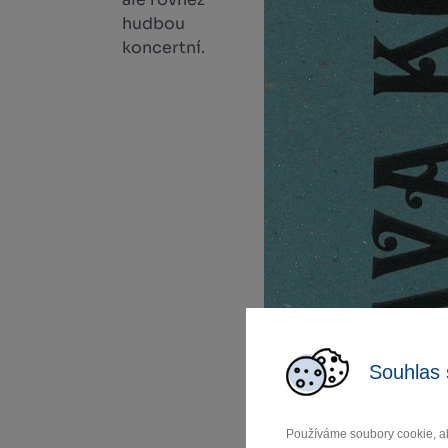
hudbou
koncertní.
Souhlas 
Používáme soubory cookie, ab