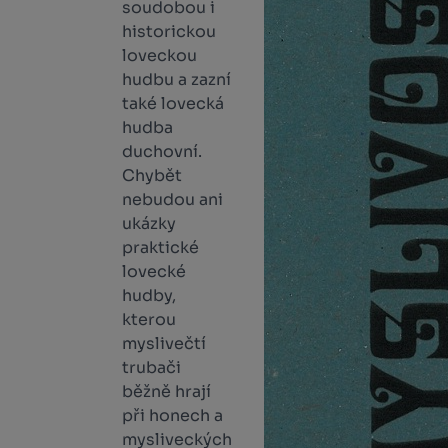
soudobou i
historickou
loveckou
hudbu a zazní
také lovecká
hudba
duchovní.
Chybět
nebudou ani
ukázky
praktické
lovecké
hudby,
kterou
myslivečtí
trubači
běžně hrají
při honech a
mysliveckých