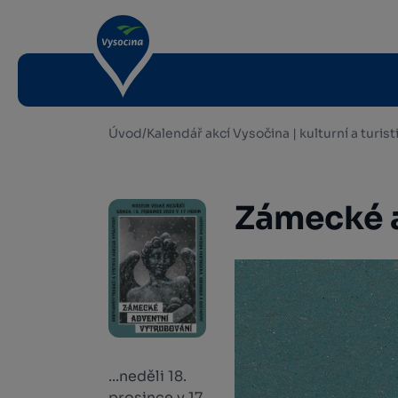
Úvod
/
Kalendář akcí Vysočina | kulturní a turis
Zámecké a
...neděli 18.
prosince v 17