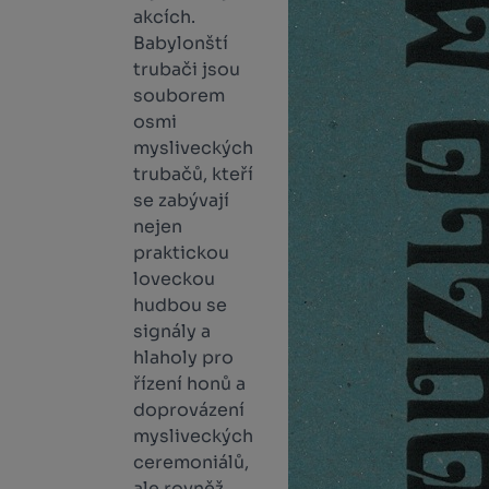
akcích.
Babylonští
trubači jsou
souborem
osmi
mysliveckých
trubačů, kteří
se zabývají
nejen
praktickou
loveckou
hudbou se
signály a
hlaholy pro
řízení honů a
doprovázení
mysliveckých
ceremoniálů,
ale rovněž