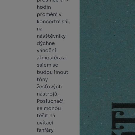
hodin
promění v
koncertní sál,
na
návštěvníky
dýchne
vánoční
atmosféra a
sálem se
budou linout
tóny
žesťových
nástrojů.
Posluchači
se mohou
těšit na
uvítací
fanfáry,