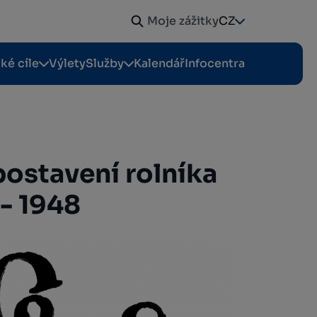
Moje zážitky
CZ
cké cíle
Výlety
Služby
Kalendář
Infocentra
postavení rolníka
 - 1948