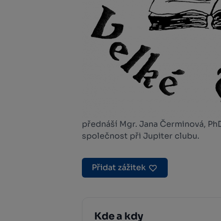
přednáší Mgr. Jana Čerminová, PhD
společnost při Jupiter clubu.
Přidat zážitek
Kde a kdy