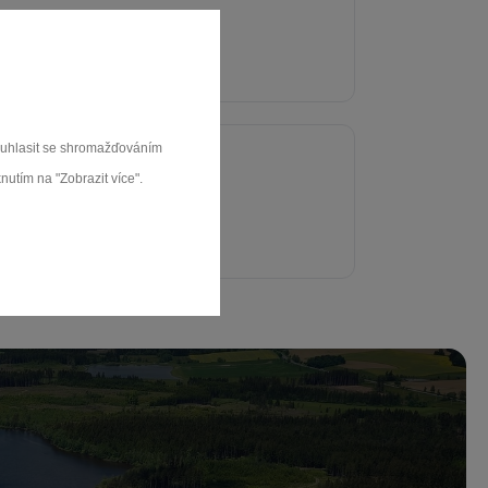
souhlasit se shromažďováním
nutím na "Zobrazit více".
ziříčí, 594 01, Vysočina