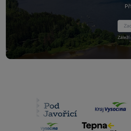
Př
Záleží