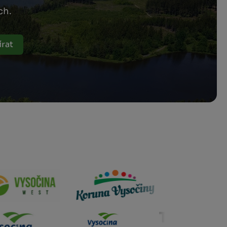
ch.
rat