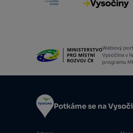
Webový portá
Vysočina v l
programu Min
Potkáme se na Vysoč