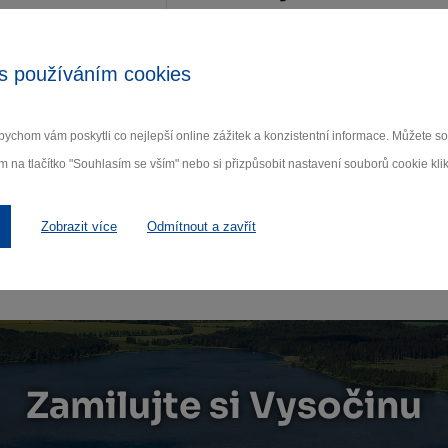
04.04.2023 15:00
Velké Meziříčí
s používáním cookies
ychom vám poskytli co nejlepší online zážitek a konzistentní informace. Můžete 
Kontakt
m na tlačítko "Souhlasím se vším" nebo si přizpůsobit nastavení souborů cookie klik
kino JC, Náměstí 17, Velké Me
Velké Meziříčí
Zobrazit více
Odmítnout a zavřít
Zamilujte si Vysočinu