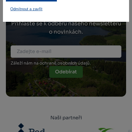
Zamilujte si Vysočinu
Odmítnout a zavřít
Přihlaste se k odběru našeho newsletteru
o novinkách.
Záleží nám na ochraně osobních údajů.
Odebírat
Naši partneři