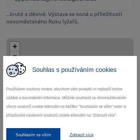
...kruté a děsivé. Výstava se koná u příležitosti
novoměstského Roku lyžařů.
+
−
Souhlas s používáním cookies
Používáme soubory cookie, abychom vám poskytli co nejlepší online
zážitek a konzistentní informace. Můžete souhlasit se shromažďováním
Leaflet
|
© Seznam.cz a.s. a další
všech souborů cookie kliknutím na tlačítko "Souhlasím se vším" nebo si
přizpůsobit nastavení souborů cookie kliknutím na "Zobrazit více".
Souhlasím se vším
Zobrazit více