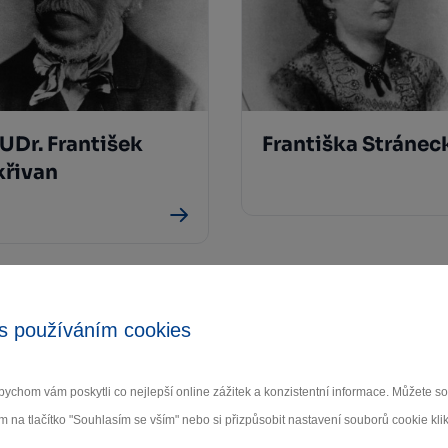
UDr. František
Františka Stránec
křivan
Předchozí
1
2
s používáním cookies
ychom vám poskytli co nejlepší online zážitek a konzistentní informace. Můžete 
m na tlačítko "Souhlasím se vším" nebo si přizpůsobit nastavení souborů cookie klik