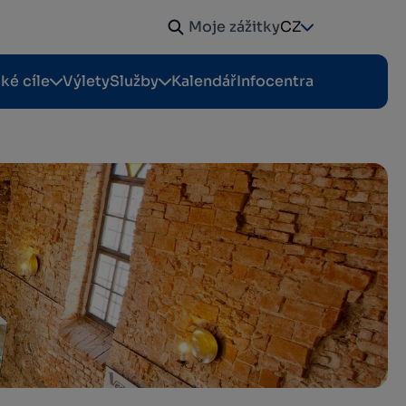
Moje zážitky
CZ
cké cíle
Výlety
Služby
Kalendář
Infocentra