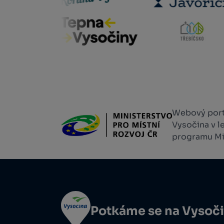
Webový portá
Vysočina v l
programu Min
Potkáme se na Vysoč