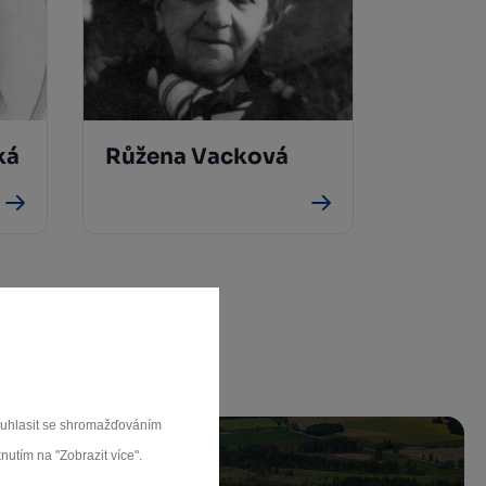
ká
Růžena Vacková
3
souhlasit se shromažďováním
nutím na "Zobrazit více".