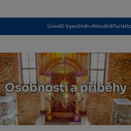
Úvod
O Vysočině
Aktuálně
Turisti
Osobnosti a příběhy