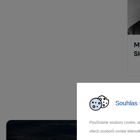
M
S
Souhlas 
Používáme soubory cookie, ab
všech souborů cookie kliknutí