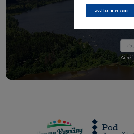
Souhlasím se vším
Př
Záleží