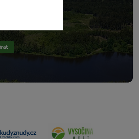
ch.
rat