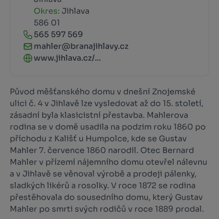
Okres:
Jihlava
586 01
565 597 569
mahler@branajihlavy.cz
www.jihlava.cz/...
Původ měšťanského domu v dnešní Znojemské
ulici č. 4 v Jihlavě lze vysledovat až do 15. století,
zásadní byla klasicistní přestavba. Mahlerova
rodina se v domě usadila na podzim roku 1860 po
příchodu z Kališť u Humpolce, kde se Gustav
Mahler 7. července 1860 narodil. Otec Bernard
Mahler v přízemí nájemního domu otevřel nálevnu
a v Jihlavě se věnoval výrobě a prodeji pálenky,
sladkých likérů a rosolky. V roce 1872 se rodina
přestěhovala do sousedního domu, který Gustav
Mahler po smrti svých rodičů v roce 1889 prodal.