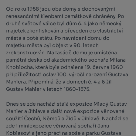
Od roku 1958 jsou oba domy s dochovanými
renesančními klenbami památkově chráněny. Po
druhé světové válce byl dům č. 4 jako německý
majetek zkonfiskován a převeden do vlastnictví
města a poté státu. Po navrácení domu do
majetku města byl objekt v 90. letech
zrekonstruován. Na fasádě domu je umístěna
pamětní deska od akademického sochaře Milana
Knoblocha, která byla odhalena 19. června 1960
při příležitosti oslav 100. výročí narození Gustava
Mahlera. Připomíná, že v domech č. 4 a 6 žil
Gustav Mahler v letech 1860–1875.
Dnes se zde nachází stálá expozice Mladý Gustav
Mahler a Jihlava a další nové expozice věnované
soužití Čechů, Němců a Židů v Jihlavě. Nachází se
zde i miniexpozice věnovaná sochaři Janu
Koblasovi a jeho práci na soše a parku Gustava