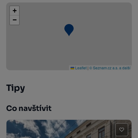
+
−
Leaflet
|
© Seznam.cz a.s. a další
Tipy
Co navštívit