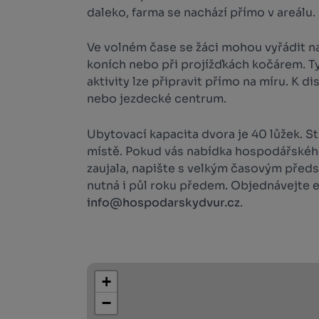
daleko, farma se nachází přímo v areálu.
Ve volném čase se žáci mohou vyřádit na
koních nebo při projížďkách kočárem. T
aktivity lze připravit přímo na míru. K di
nebo jezdecké centrum.
Ubytovací kapacita dvora je 40 lůžek. S
místě. Pokud vás nabídka hospodářskéh
zaujala, napište s velkým časovým předs
nutná i půl roku předem. Objednávejte 
info@hospodarskydvur.cz
.
+
−