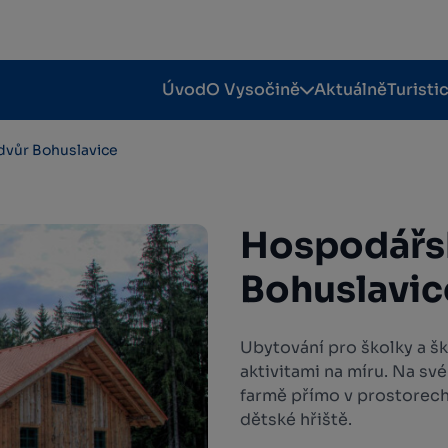
Úvod
O Vysočině
Aktuálně
Turisti
dvůr Bohuslavice
Hospodářs
Bohuslavic
Ubytování pro školky a š
aktivitami na míru. Na své
farmě přímo v prostorech
dětské hřiště.