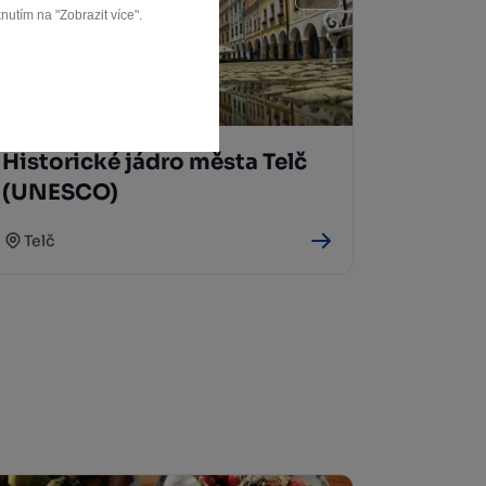
nutím na "Zobrazit více".
Historické jádro města Telč
(UNESCO)
Telč