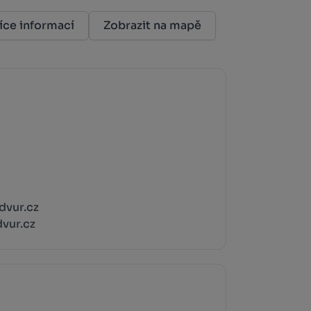
íce informací
Zobrazit na mapě
vur.cz
vur.cz