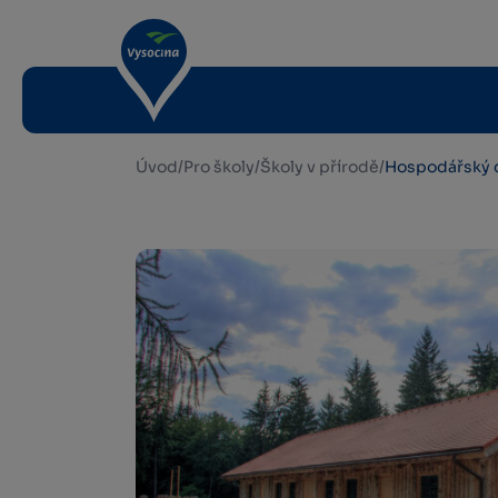
Úvod
/
Pro školy
/
Školy v přírodě
/
Hospodářský 