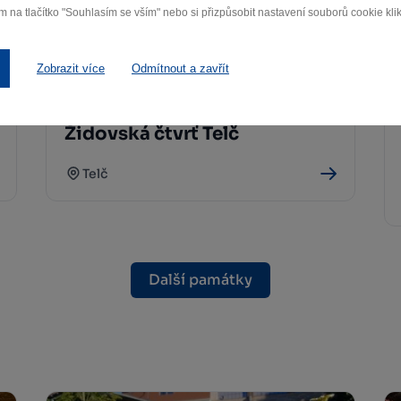
m na tlačítko "Souhlasím se vším" nebo si přizpůsobit nastavení souborů cookie klik
Zobrazit více
Odmítnout a zavřít
Židovská čtvrť Telč
Telč
Další památky