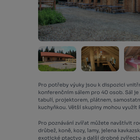
Pro potřeby výuky jsou k dispozici vnitř
konferenčním sálem pro 40 osob. Sál je
tabulí, projektorem, plátnem, samosta
kuchyňkou. Větší skupiny mohou využít
Pro poznávání zvířat můžete navštívit r
drůbež, koně, kozy, lamy, jelena kavkazsk
exotické ptactvo a další drobné zvířec