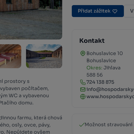
Přidat zážitek
V
Kontakt
Bohuslavice 10
Bohuslavice
Okres:
Jihlava
588 56
ní prostory s
724 138 875
 vybaven počítačem,
info@hospodarskyd
tným WC a vybavenou
www.hospodarskyd
 Ptačího domu.
odinnou farmu, která chová
Možnost stravování
ého, osly, ovce, pávy,
tvo. Nepůjdete ovšem