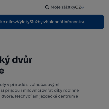
Moje zážitky
CZ
cké cíle
Výlety
Služby
Kalendář
Infocentra
ký dvůr
e
koly v přírodě s volnočasovými
 si přijdou i milovníci zvířat díky rodinné
 dvora. Nechybí ani jezdecké centrum a