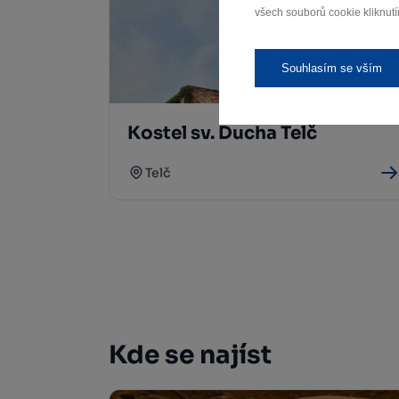
všech souborů cookie kliknutí
Souhlasím se vším
Kostel sv. Ducha Telč
Telč
Kde se najíst