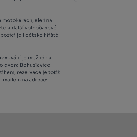
 motokárách, ale i na
yto a další volnočasové
spozici je i dětské hřiště
travování je možné na
o dvora Bohuslavice
tihem, rezervace je totiž
e-mailem na adrese: