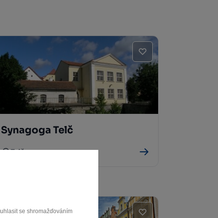
Synagoga Telč
Telč
souhlasit se shromažďováním