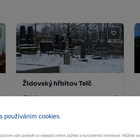
Židovský hřbitov Telč
Telč
s používáním cookies
ychom vám poskytli co nejlepší online zážitek a konzistentní informace. Můžete 