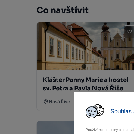
Co navštívit
Klášter Panny Marie a kostel
sv. Petra a Pavla Nová Říše
Nová Říše
Souhlas 
Používáme soubory cookie, ab