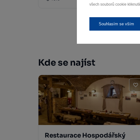
všech souborů cookie kliknutí
Souhlasím se vším
Kde se najíst
Restaurace Hospodářský