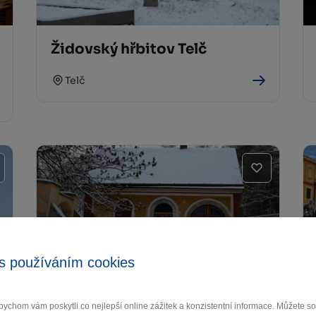
Židovský hřbitov Telč
Telč
s používáním cookies
Židovská čtvrť Telč
ychom vám poskytli co nejlepší online zážitek a konzistentní informace. Můžete 
Telč