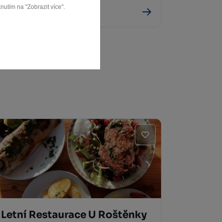
nutím na "Zobrazit více".
Telč
Letní Restaurace U Roštěnky