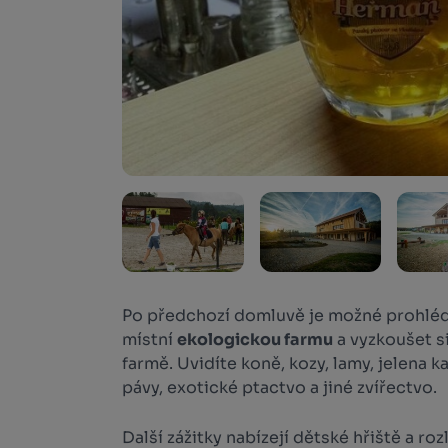
Po předchozí domluvě je možné prohléd
místní
ekologickou farmu
a vyzkoušet si
farmě. Uvidíte koně, kozy, lamy, jelena k
pávy, exotické ptactvo a jiné zvířectvo.
Další zážitky nabízejí dětské hřiště a ro