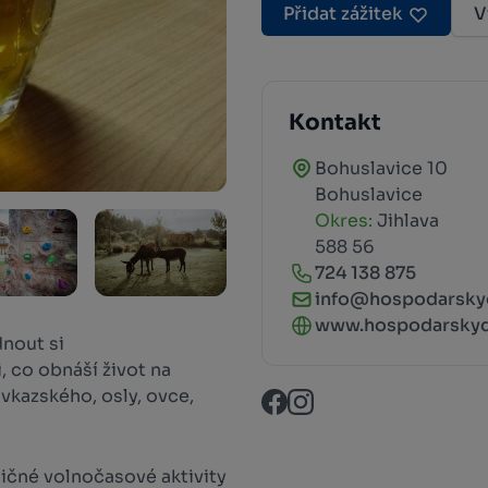
Přidat zážitek
V
Kontakt
Bohuslavice 10
Bohuslavice
Okres:
Jihlava
588 56
724 138 875
info@hospodarskyd
www.hospodarskyd
nout si
, co obnáší život na
avkazského, osly, ovce,
zličné volnočasové aktivity