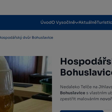
Úvod
O Vysočině
Aktuálně
Turisti
Hospodářský dvůr Bohuslavice
Hospodářs
Bohuslavic
Nedaleko Telče na Jihlav
Bohuslavice
s vlastním u
zpestřit malováním
novoř