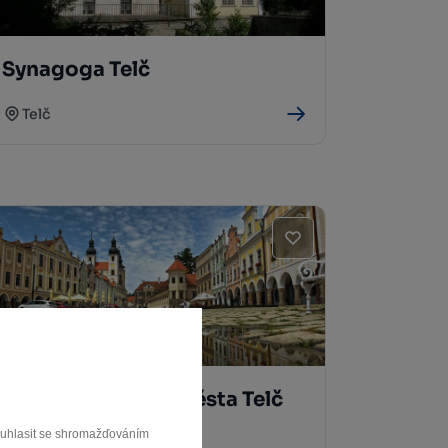
Synagoga Telč
Telč
Historické jádro města Telč
(UNESCO)
souhlasit se shromažďováním