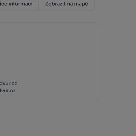
íce informací
Zobrazit na mapě
vur.cz
vur.cz