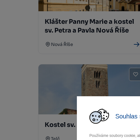
Klášter Panny Marie a kostel
sv. Petra a Pavla Nová Říše
Nová Říše
Souhlas 
Kostel sv. Ducha Telč
Používáme soubory cookie, ab
Telč