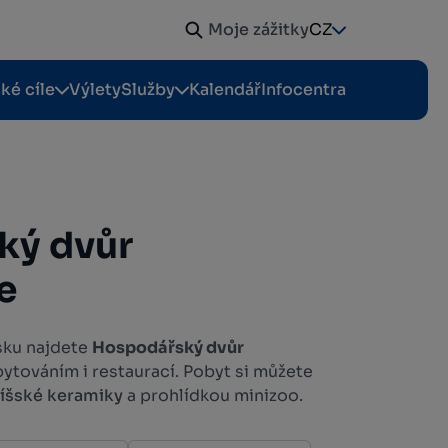
Moje zážitky
CZ
cké cíle
Výlety
Služby
Kalendář
Infocentra
ký dvůr
e
sku najdete
Hospodářský dvůr
bytováním i restaurací. Pobyt si můžete
íšské keramiky
a prohlídkou minizoo.