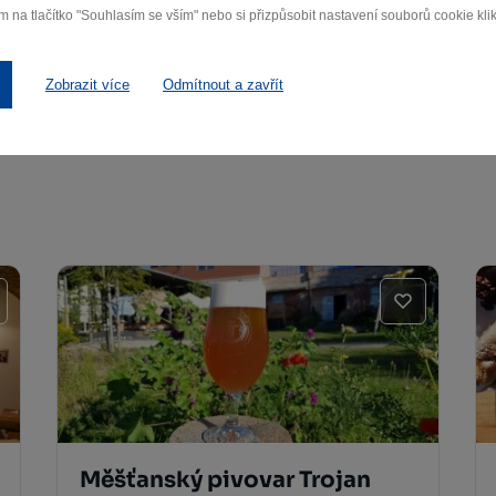
m na tlačítko "Souhlasím se vším" nebo si přizpůsobit nastavení souborů cookie klik
Zobrazit více
Odmítnout a zavřít
Další památky
Měšťanský pivovar Trojan