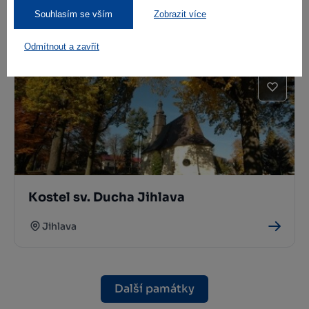
Židovská čtvrť Jihlava
Souhlasím se vším
Zobrazit více
Jihlava
Odmítnout a zavřít
Kostel sv. Ducha Jihlava
Jihlava
Další památky