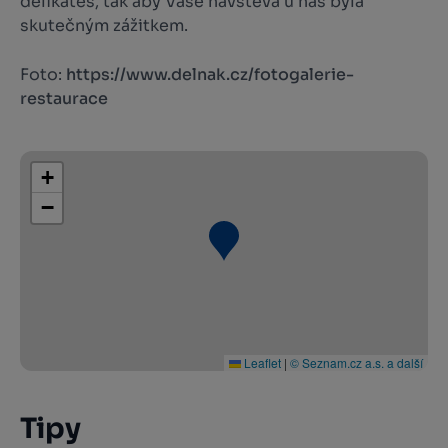
delikates, tak aby Vaše návštěva u nás byla
skutečným zážitkem.
Foto:
https://www.delnak.cz/fotogalerie-
restaurace
+
−
Leaflet
|
© Seznam.cz a.s. a další
Tipy