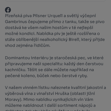
Plzeňská piva Pilsner Urquell a světlý výčepní
Gambrinus čepujeme přímo z tanku, takže se pivo
dostává ke všem našim hostům v té nejlepší
možné kondici. Nabídka piv je ještě rozšířena o
stále oblíbenější nealkoholický Birell, který přijde
vhod zejména řidičům.
Dominantou interiéru je staročeská pec, ve které
připravujeme naši specialitu: každý den čerstvou
kachničku. Těšit se dále můžete například na
pečené koleno, bůček nebo čerstvé ryby.
V našem vinném lístku naleznete kvalitní jakostní a
výběrová vína z vinařství Hruška (oblasti jižní
Moravy). Mimo nabídku vynikajících vín Vám
můžeme nabídnout i další sortiment nápojů a