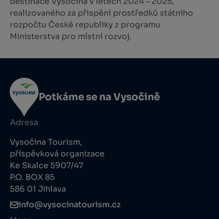
destinace Vysočina v letech 2024 – 2025,
realizovaného za přispění prostředků státního
rozpočtu České republiky z programu
Ministerstva pro místní rozvoj.
Potkáme se na Vysočině
Adresa
Vysočina Tourism,
příspěvková organizace
Ke Skalce 5907/47
P.O. BOX 85
586 01 Jihlava
info@vysocinatourism.cz