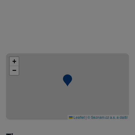
+
−
Leaflet
|
© Seznam.cz a.s. a další