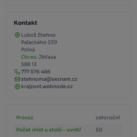
Kontakt
Luboš Stehno
Palackého 239
Polná
Okres:
Jihlava
588 13
777 576 456
stehnoma@seznam.cz
krajzont.webnode.cz
Provoz
celoroční
Počet míst u stolů - uvnitř
50