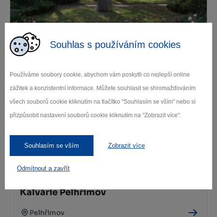
Souhlas s používáním cookies
Děkanská zahrada Pelhřimov
Pelhřimov
Používáme soubory cookie, abychom vám poskytli co nejlepší online
zážitek a konzistentní informace. Můžete souhlasit se shromažďováním
všech souborů cookie kliknutím na tlačítko "Souhlasím se vším" nebo si
přizpůsobit nastavení souborů cookie kliknutím na "Zobrazit více".
Souhlasím se vším
Zobrazit více
Odmítnout a zavřít
Kostel Nalezení svatého Kříže – kaple
Kalvárie Pelhřimov
Pelhřimov