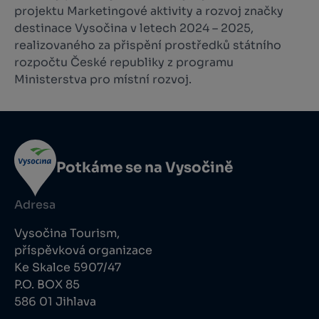
projektu Marketingové aktivity a rozvoj značky
destinace Vysočina v letech 2024 – 2025,
realizovaného za přispění prostředků státního
rozpočtu České republiky z programu
Ministerstva pro místní rozvoj.
Potkáme se na Vysočině
Adresa
Vysočina Tourism,
příspěvková organizace
Ke Skalce 5907/47
P.O. BOX 85
586 01 Jihlava