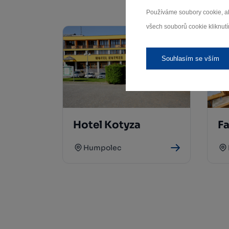
Používáme soubory cookie, ab
všech souborů cookie kliknutí
Souhlasím se vším
Hotel Kotyza
Fa
Humpolec