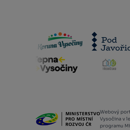
Webový portá
Vysočina v l
programu Min