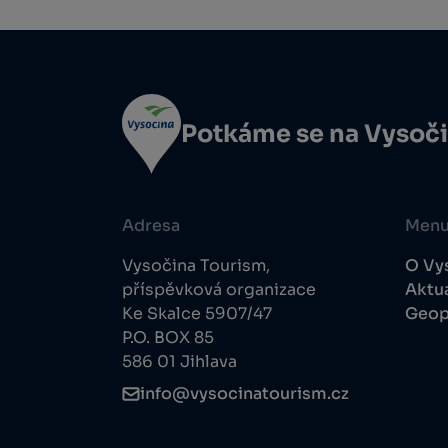
Potkáme se na Vysoč
Adresa
Men
Vysočina Tourism,
O Vy
příspěvková organizace
Aktua
Ke Skalce 5907/47
Geop
P.O. BOX 85
586 01 Jihlava
info@vysocinatourism.cz