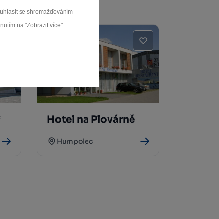
souhlasit se shromažďováním
nutím na "Zobrazit více".
*
Hotel na Plovárně
Humpolec