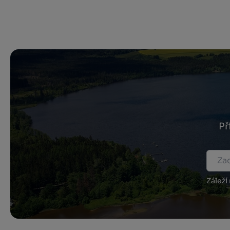
Př
Záleží