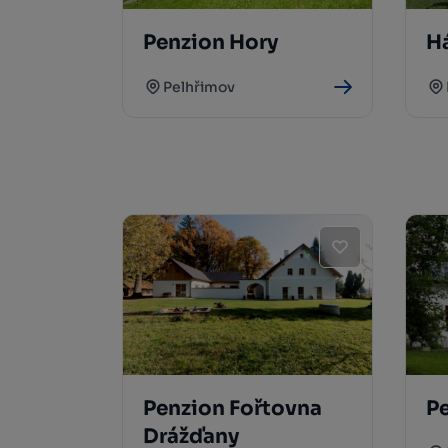
Penzion Hory
H
Pelhřimov
Penzion Fořtovna
Pe
Drážďany