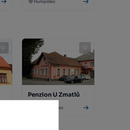
Humpolec
Penzion U Zmatlů
Nový Rychnov