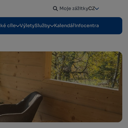
Moje zážitky
CZ
cké cíle
Výlety
Služby
Kalendář
Infocentra