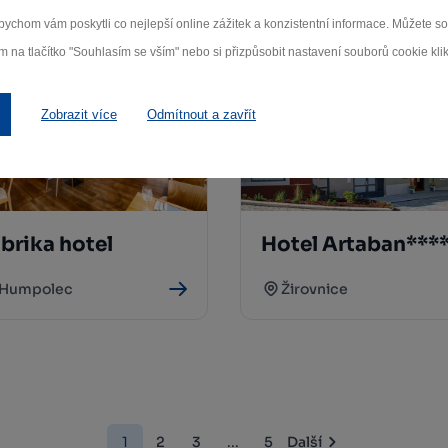
ychom vám poskytli co nejlepší online zážitek a konzistentní informace. Můžete 
m na tlačítko "Souhlasím se vším" nebo si přizpůsobit nastavení souborů cookie klik
Zobrazit více
Odmítnout a zavřít
brika hotel
Hotel Artaban***
Humpolec
Žirovnice
1
2
3
...
5
Další