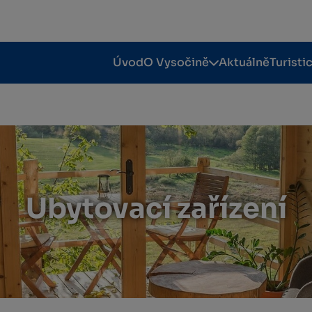
Úvod
O Vysočině
Aktuálně
Turisti
Ubytovací zařízení