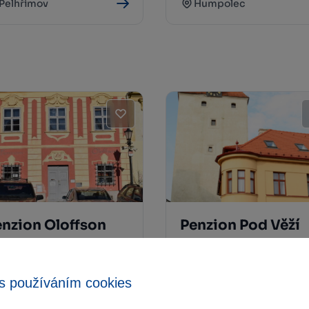
Pelhřimov
Humpolec
nzion Oloffson
Penzion Pod Věží
Počátky
Pelhřimov
s používáním cookies