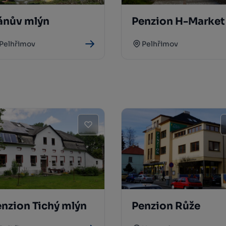
ánův mlýn
Penzion H-Market
Pelhřimov
Pelhřimov
nzion Tichý mlýn
Penzion Růže