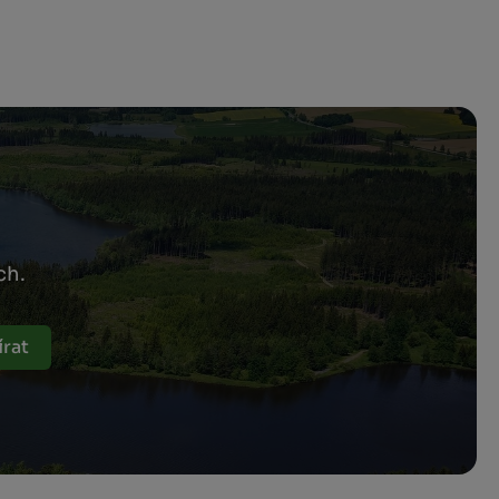
ch.
rat