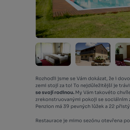
Rozhodli jsme se Vám dokázat, že i dovo
zemi stojí za to! To nejdůležitější je tráv
se svojí rodinou.
My Vám takovéto chvíle
zrekonstruovanými pokoji se sociálním z
Penzion má 39 pevných lůžek a 22 přistý
Restaurace je mimo sezónu otevřena p