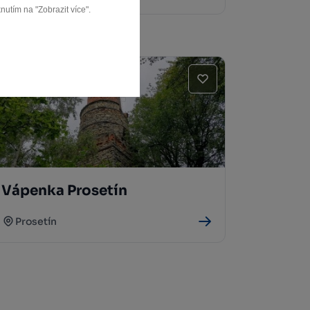
nutím na "Zobrazit více".
Vápenka Prosetín
Prosetín