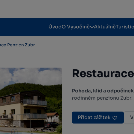
Úvod
O Vysočině
Aktuálně
Turisti
ace Penzion Zubr
Restaurace
Pohoda, klid a odpočinek
rodinném penzionu Zubr.
Přidat zážitek
V