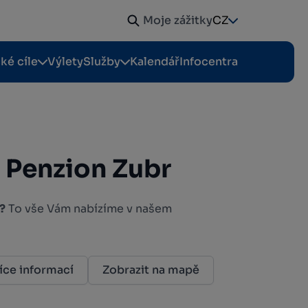
Moje zážitky
CZ
cké cíle
Výlety
Služby
Kalendář
Infocentra
 Penzion Zubr
?
To vše Vám nabízíme v našem
íce informací
Zobrazit na mapě