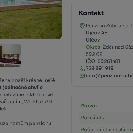
Kontakt
Penzion Zubr s.r.o.
Ujčov 46
Ujčov
Okres:
Žďár nad Sá
592 62
IČO: 29261481
723 391 919
info@penzion-zubr
lená v naší krásné malé
it
jedinečné chvíle
 nabízíme v 13-ti nově
ařízením, WI-FI a LAN.
Provoz
lek.
Poznámka
ouze hostům penzionu.
Počet míst u stolů - u