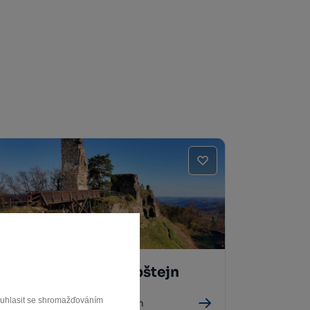
Zřícenina hradu Zubštejn
souhlasit se shromažďováním
Bystřice nad Pernštejnem