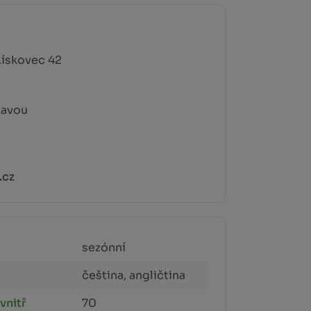
 Lískovec 42
zavou
.cz
sezónní
čeština, angličtina
vnitř
70