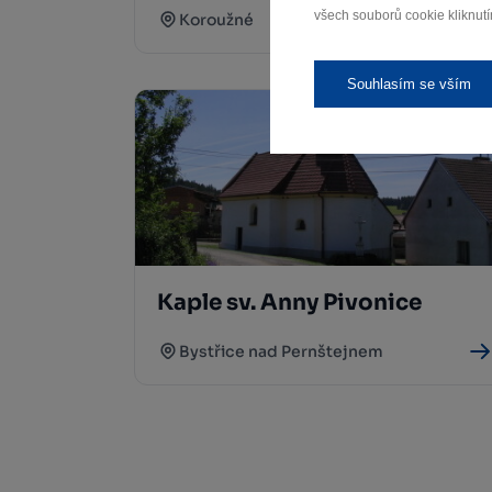
všech souborů cookie kliknutí
Koroužné
Souhlasím se vším
Kaple sv. Anny Pivonice
Bystřice nad Pernštejnem