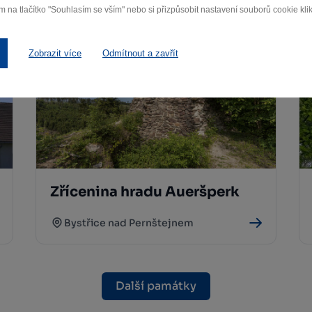
m na tlačítko "Souhlasím se vším" nebo si přizpůsobit nastavení souborů cookie klik
Zobrazit více
Odmítnout a zavřít
Zřícenina hradu Aueršperk
Bystřice nad Pernštejnem
Další památky