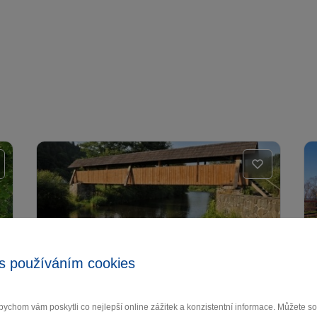
s používáním cookies
Krytá dřevěná lávka Švařec
ychom vám poskytli co nejlepší online zážitek a konzistentní informace. Můžete 
Koroužné