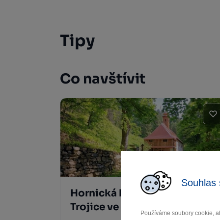
Tipy
Co navštívit
Souhlas 
Hornická kaple Nejsvětější
Trojice ve Švařci
Používáme soubory cookie, ab